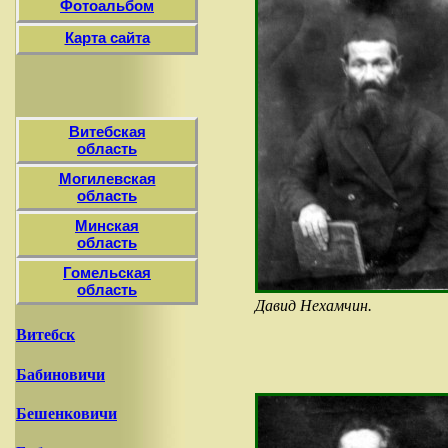
Фотоальбом
Карта сайта
Витебская
область
Могилевская
область
Минская
область
Гомельская
область
Давид Нехамчин.
Витебск
Бабиновичи
Бешенковичи