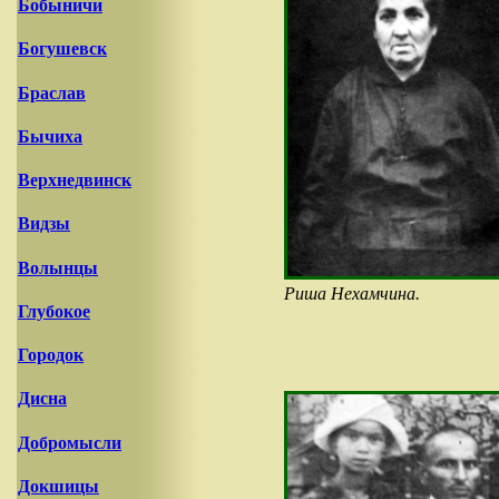
Бобыничи
Богушевск
Браслав
Бычиха
Верхнедвинск
Видзы
Волынцы
Риша Нехамчина.
Глубокое
Городок
Дисна
Добромысли
Докшицы