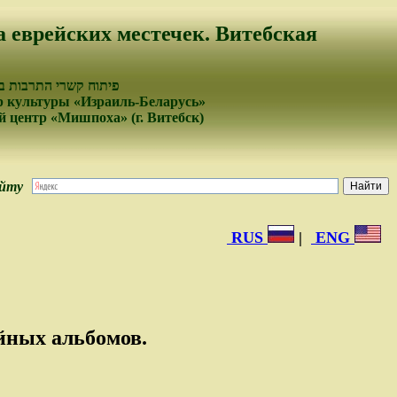
а еврейских местечек. Витебская
פיתוח קשרי התרבות בי
 культуры «Израиль-Беларусь»
 центр «Мишпоха» (г. Витебск)
айту
RUS
|
ENG
йных альбомов.