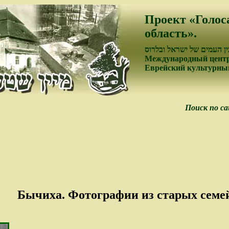
Проект «Голос
область».
ן העמים של ישראל ובלרוס
Международный центр
Еврейский культурный
Поиск по с
Бычиха. Фотографии из старых семе