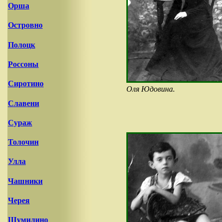
Орша
Островно
Полоцк
Россоны
Сиротино
Оля Юдовина.
Славени
Сураж
Толочин
Улла
Чашники
Черея
Шумилино