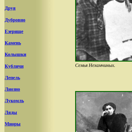
Друя
Дубровно
Езерище
Камень
Колышки
Семья Нехамчиных.
Кубличи
Лепель
Лиозно
Лукомль
Ляды
Миоры