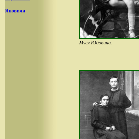
Яновичи
Муся Юдовина.