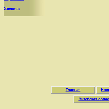
Яновичи
Главная
Нов
Витебская облас