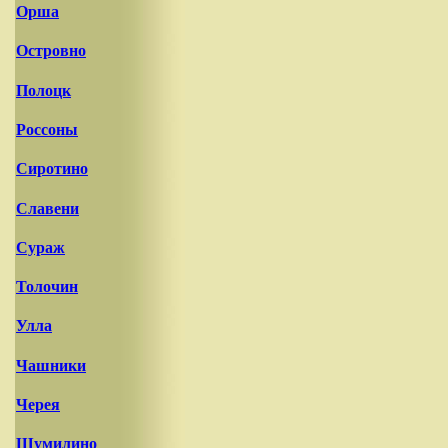
Орша
Островно
Полоцк
Россоны
Сиротино
Славени
Сураж
Толочин
Улла
Чашники
Черея
Шумилино