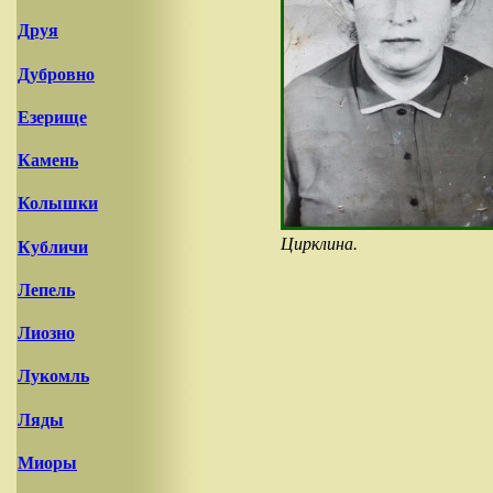
Друя
Дубровно
Езерище
Камень
Колышки
Цирклина.
Кубличи
Лепель
Лиозно
Лукомль
Ляды
Миоры