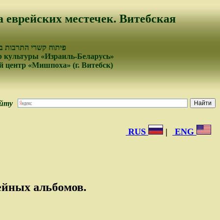
а еврейских местечек. Витебская
פיתוח קשרי התרבות בי
 культуры «Израиль-Беларусь»
 центр «Мишпоха» (г. Витебск)
айту
RUS
|
ENG
ейных альбомов.