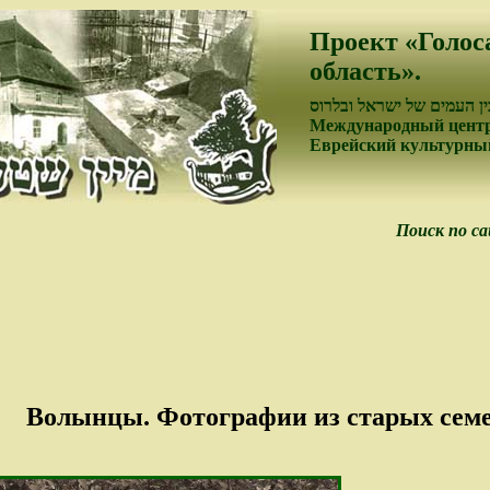
Проект «Голос
область».
ן העמים של ישראל ובלרוס
Международный центр
Еврейский культурный
Поиск по с
Волынцы. Фотографии из старых сем