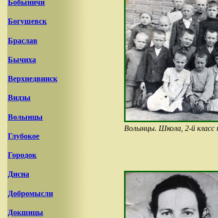
Бобыничи
Богушевск
Браслав
Бычиха
Верхнедвинск
Видзы
Волынцы
Волынцы. Школа, 2-й класс 
Глубокое
Городок
Дисна
Добромысли
Докшицы