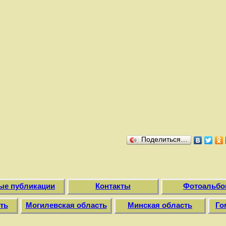
Поделиться…
ые публикации
Контакты
Фотоальбо
ть
Могилевская область
Минская область
Го