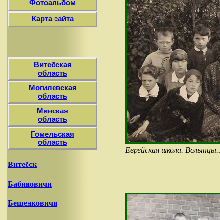
Фотоальбом
Карта сайта
Витебская
область
Могилевская
область
Минская
область
Гомельская
область
Еврейская школа. Волынцы.1
Витебск
Бабиновичи
Бешенковичи