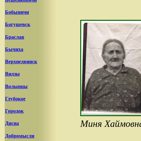
Бобыничи
Богушевск
Браслав
Бычиха
Верхнедвинск
Видзы
Волынцы
Глубокое
Городок
Миня Хаймовн
Дисна
Добромысли