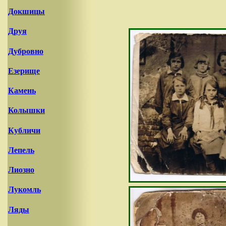
Докшицы
Друя
Дубровно
Езерище
Камень
Колышки
Кубличи
Лепель
Лиозно
Лукомль
Ляды