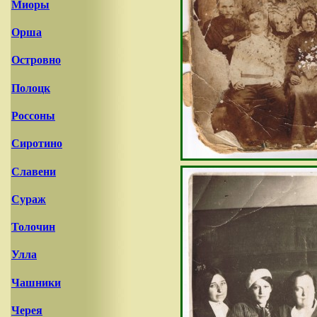
Миоры
Орша
Островно
Полоцк
Россоны
Сиротино
Славени
Сураж
Толочин
Улла
Чашники
Черея