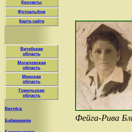
Контакты
Фотоальбом
Карта сайта
Витебская
область
Могилевская
область
Минская
область
Гомельская
область
Витебск
Фейга-Рива Бл
Бабиновичи
Бешенковичи