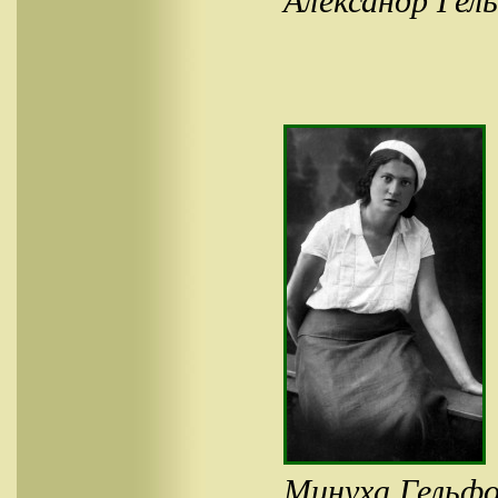
Александр Гел
Минуха Гельфо