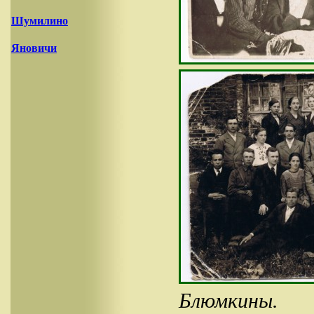
Шумилино
Яновичи
Блюмкины.