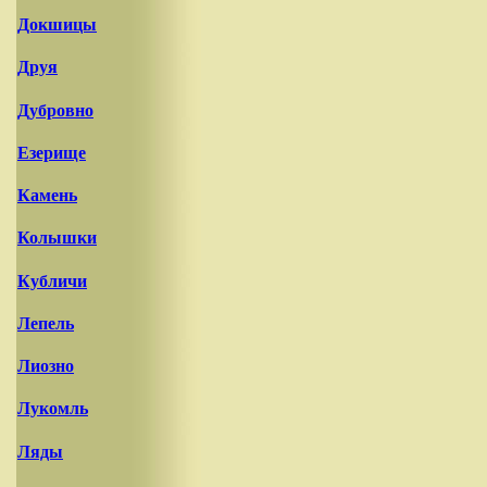
Докшицы
Друя
Дубровно
Езерище
Камень
Колышки
Кубличи
Лепель
Лиозно
Лукомль
Ляды