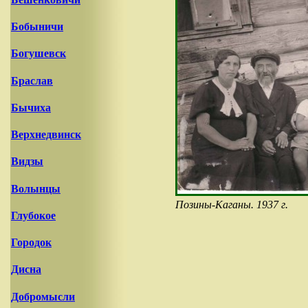
Бобыничи
Богушевск
Браслав
Бычиха
Верхнедвинск
Видзы
Волынцы
Позины-Каганы. 1937 г.
Глубокое
Городок
Дисна
Добромысли