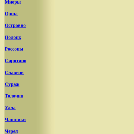
Миоры
Орша
Островно
Полоцк
Россоны
Сиротино
Славени
Сураж
Толочин
Улла
Чашники
Черея