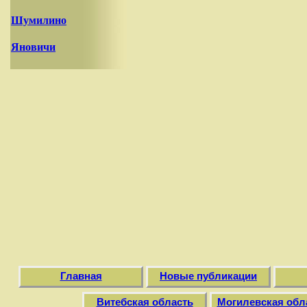
Шумилино
Яновичи
Главная
Новые публикации
Витебская область
Могилевская обл