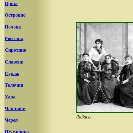
Орша
Островно
Полоцк
Россоны
Сиротино
Славени
Сураж
Толочин
Улла
Чашники
Лабасы.
Черея
Шумилино