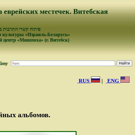
а еврейских местечек. Витебская
פיתוח קשרי התרבות בי
 культуры «Израиль-Беларусь»
 центр «Мишпоха» (г. Витебск)
айту
RUS
|
ENG
йных альбомов.