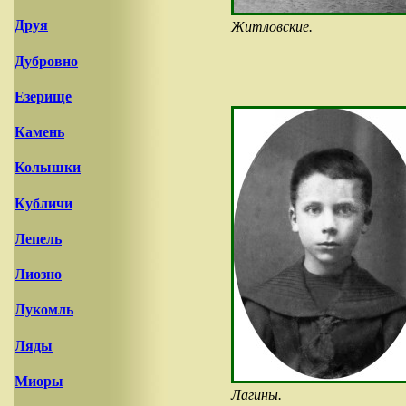
Друя
Житловские.
Дубровно
Езерище
Камень
Колышки
Кубличи
Лепель
Лиозно
Лукомль
Ляды
Миоры
Лагины.