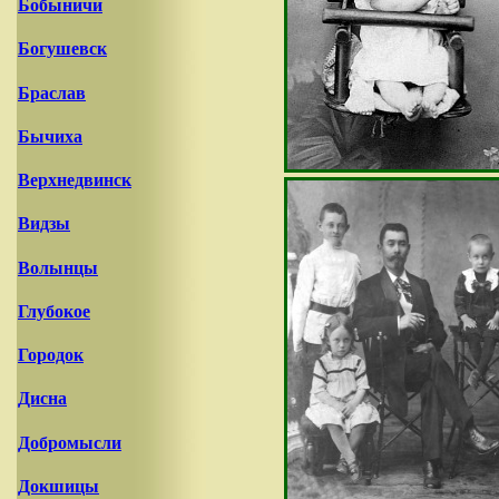
Бобыничи
Богушевск
Браслав
Бычиха
Верхнедвинск
Видзы
Волынцы
Глубокое
Городок
Дисна
Добромысли
Докшицы