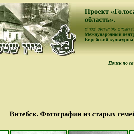
Проект «Голос
область».
ן העמים של ישראל ובלרוס
Международный центр
Еврейский культурный
Поиск по с
Витебск. Фотографии из старых семе