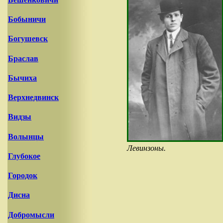
Бобыничи
Богушевск
Браслав
Бычиха
Верхнедвинск
Видзы
Волынцы
Левинзоны.
Глубокое
Городок
Дисна
Добромысли