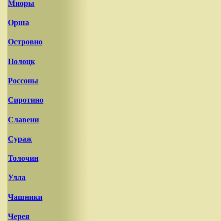
Миоры
Орша
Островно
Полоцк
Россоны
Сиротино
Славени
Сураж
Толочин
Улла
Чашники
Черея