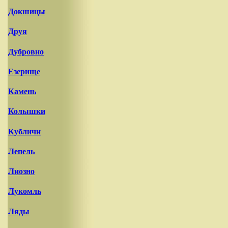
Докшицы
Друя
Дубровно
Езерище
Камень
Колышки
Кубличи
Лепель
Лиозно
Лукомль
Ляды