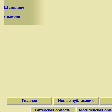
Шумилино
Яновичи
Главная
Новые публикации
Витебская область
Могилевская обл