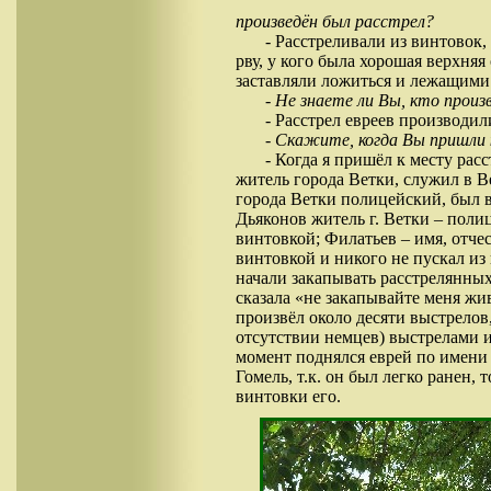
произведён был расстрел?
- Расстреливали из винтово
рву, у кого была хорошая верхняя
заставляли ложиться и лежащими
- Не знаете ли Вы, кто произ
- Расстрел евреев производил
- Скажите, когда Вы пришли к
- Когда я пришёл к месту рас
житель города Ветки, служил в 
города Ветки полицейский, был в
Дьяконов житель г. Ветки – поли
винтовкой; Филатьев – имя, отче
винтовкой и никого не пускал из 
начали закапывать расстрелянных,
сказала «не закапывайте меня жи
произвёл около десяти выстрелов
отсутствии немцев) выстрелами и
момент поднялся еврей по имени Б
Гомель, т.к. он был легко ранен, 
винтовки его.