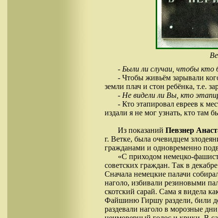
Ве
- Были ли случаи, чтобы кт
- Чтобы живьём зарывали кого
земли плач и стон ребёнка, т.е. з
- Не видели ли Вы, кто этапи
- Кто этапировал евреев к мес
издали я не мог узнать, кто там б
Из показаний
Певзнер Анас
г. Ветке, была очевидцем злоде
гражданами и одновременно подве
«С приходом немецко-фашистс
советских граждан. Так в декабр
Сначала немецкие палачи собира
наголо, избивали резиновыми пал
скотский сарай. Сама я видела к
Файшиню Гиршу раздели, били до 
раздевали наголо в морозные дни,
неимоверный голос и крики. В сар