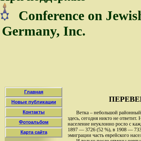
Conference on Jewis
Germany, Inc.
Главная
ПЕРЕВЕ
Новые публикации
Контакты
Ветка – небольшой районный 
здесь, сегодня никто не ответит.
Фотоальбом
население неуклонно росло с каж
1897 — 3726 (52 %), в 1908 — 733
Карта сайта
эмиграции часть еврейского насе
И только после отмены черты