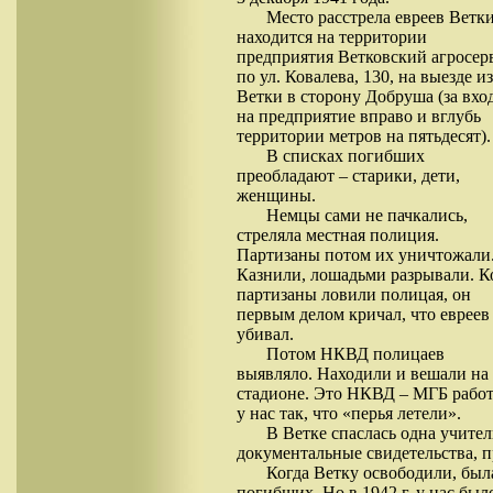
Место расстрела евреев Ветк
находится на территории
предприятия Ветковский агросер
по ул. Ковалева, 130, на выезде из
Ветки в сторону Добруша (за вхо
на предприятие вправо и вглубь
территории метров на пятьдесят).
В списках погибших
преобладают – старики, дети,
женщины.
Немцы сами не пачкались,
стреляла местная полиция.
Партизаны потом их уничтожали
Казнили, лошадьми разрывали. К
партизаны ловили полицая, он
первым делом кричал, что евреев
убивал.
Потом НКВД полицаев
выявляло. Находили и вешали на
стадионе. Это НКВД – МГБ рабо
у нас так, что «перья летели».
В Ветке спаслась одна учител
документальные свидетельства, п
Когда Ветку освободили, была
погибших. Но в 1942 г. у нас бы