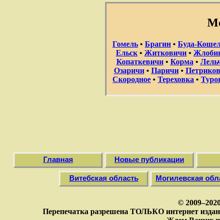
Ме
Гомель
•
Брагин
•
Буда-Коше
Ельск
•
Житковичи
•
Жлоби
Копаткевичи
•
Корма
•
Лель
Озаричи
•
Паричи
•
Петрико
Скородное
•
Тереховка
•
Туро
Главная
Новые публикации
Витебская область
Могилевская обл
© 2009–202
Перепечатка разрешена ТОЛЬКО интернет издан