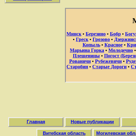
Минск
•
Березино
•
Бобр
•
Бог
•
Греск
•
Грозово
•
Дзержинс
Копыль
•
Красное
•
Кри
Марьина Горка
•
Молодечно
Плещеницы
•
Погост (Берез
Рованичи
•
Рубежевичи
•
Руде
Старобин
•
Старые Дороги
•
С
Главная
Новые публикации
Витебская область
Могилевская обл