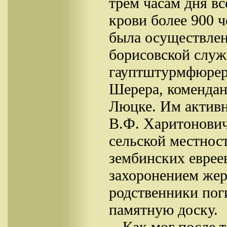
трем часам дня вс
крови более 900 ч
была осуществлен
борисовской служ
гауптштурмфюрер
Шерера, комендан
Люцке. Им актив
В.Ф. Харитонович,
сельской местнос
зембинских еврее
захоронением жер
родственники пог
памятную доску.
Как мог после 