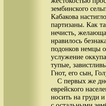
жестокостью прос
зембинского сель
Кабакова настигло
партизаны. Как т
нечисть, желающа
нравилось безнака
подонков немцы ох
услужение оккупа
тупые, завистлив
Гнот, его сын, Го
С первых же дн
еврейского насел
носить на груди 
с остальными зем