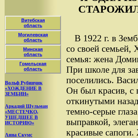
СТАРОЖИЛ
Витебская
область
Могилевская
В 1922 г. в Зе
область
со своей семьей,
Минская
область
семья: жена Доми
Гомельская
При школе для за
область
поселились. Васи
Вольф Рубинчик
Он был красив, с
«ХОЖДЕНИЕ В
ЗЕМБИН»
откинутыми назад
Аркадий Шульман
темно-серые глаза
«МЕСТЕЧКО,
УШЕДШЕЕ В
выправкой, элеган
ИСТОРИЮ»
красивые сапоги.
Анна Скумс