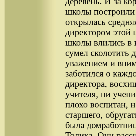
деревень. И за ко
школы построили 
открылась средня
директором этой 
школы влились в 
сумел сколотить 
уважением и вним
заботился о кажд
директора, восхи
учителя, ни учени
плохо воспитан, н
старшего, обругат
была домработниц
Толика. Они расск