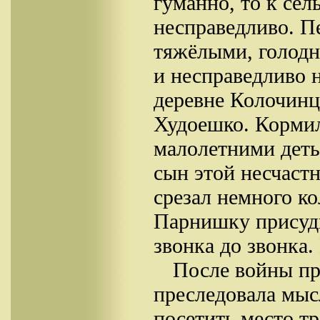
гуманно, то к се
несправедливо. П
тяжёлыми, голод
и несправедливо н
деревне Колочинц
Худоешко. Кормил
малолетними дет
сын этой несчаст
срезал немного ко
Парнишку присуди
звонка до звонка.
После войны пр
преследовала мысл
посетить место тр