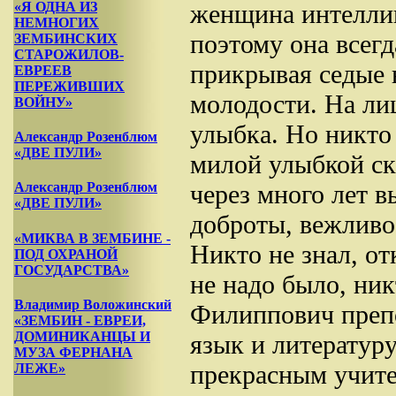
женщина интеллиге
«Я ОДНА ИЗ
НЕМНОГИХ
поэтому она всегд
ЗЕМБИНСКИХ
СТАРОЖИЛОВ-
прикрывая седые 
ЕВРЕЕВ
ПЕРЕЖИВШИХ
молодости. На ли
ВОЙНУ»
улыбка. Но никто 
Александр Розенблюм
«ДВЕ ПУЛИ»
милой улыбкой ск
через много лет в
Александр Розенблюм
«ДВЕ ПУЛИ»
доброты, вежлив
«МИКВА В ЗЕМБИНЕ -
Никто не знал, от
ПОД ОХРАНОЙ
ГОСУДАРСТВА»
не надо было, ник
Владимир Воложинский
Филиппович препо
«ЗЕМБИН - ЕВРЕИ,
ДОМИНИКАНЦЫ И
язык и литератур
МУЗА ФЕРНАНА
прекрасным учите
ЛЕЖЕ»