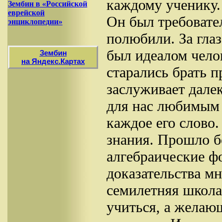
каждому ученику.
Зембин в «Российской
еврейской
Он был требовате
энциклопедии»
полюбили. За глаз
был идеалом челов
Зембин
на Яндекс.Картах
старались брать 
заслуживает далек
для нас любимым 
каждое его слово
знания. Прошло б
алгебраические 
доказательства мн
семилетняя школа
учиться, а желаю