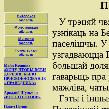
П
Витебская
У трэцяй чв
область
Могилевская
узнікаць на Б
область
Минская
паселішчы. У
область
Гомельская
узгадваюцца 
область
большай доля
Майя Крапина
«ХОЧУ, ЧТОБЫ ВСЕЙ
гаварыць пра 
ДЕРЕВНЕ БЫЛО
ПРИСВОЕНО ЗВАНИЕ
– ПРАВЕДНИКА»
мажліва, чаты
Аркадий Шульман
Гэты i іншы
«ВЕК ЕГО ЖИЗНИ»
Павел Полян