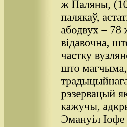
ж Паляны, (10
палякаў, астат
абодвух – 78 
відавочна, шт
частку вузлян
што магчыма,
традыцыйнага
рэзервацый як
кажучы, адкр
Эмануiл Іофе