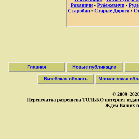
Рованичи
•
Рубежевичи
•
Руде
Старобин
•
Старые Дороги
•
С
Главная
Новые публикации
Витебская область
Могилевская обл
© 2009–202
Перепечатка разрешена ТОЛЬКО интернет издан
Ждем Ваших п