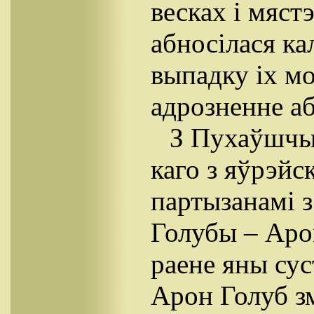
весках i мяст
абносілася к
выпадку ix м
адрозненне а
З Пухаўшчын
каго з яўрэйс
партызанамі з
Голубы – Аро
раене яны сус
Арон Голуб з