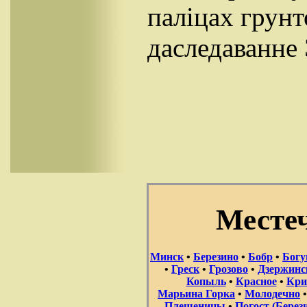
паліцах грунт
даследаванне 
Месте
Минск
•
Березино
•
Бобр
•
Бог
•
Греск
•
Грозово
•
Дзержинс
Копыль
•
Красное
•
Кри
Марьина Горка
•
Молодечно
Плещеницы
•
Погост (Берез