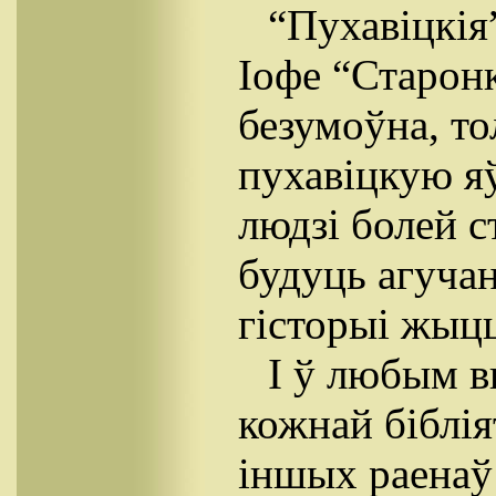
“Пухавіцкія”
Іофе “Старонк
безумоўна, т
пухавіцкую я
людзі болей ст
будуць агуча
гicторыi жыц
I ў любым в
кожнай біблія
іншых раенаў 