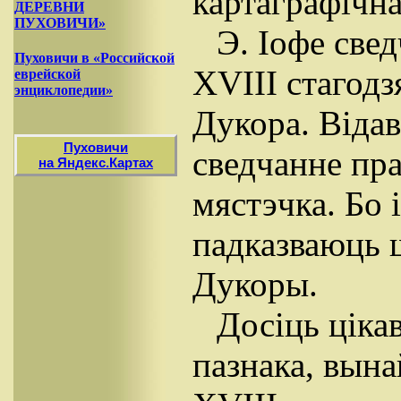
картаграфічн
ДЕРЕВНИ
ПУХОВИЧИ»
Э. Іофе све
Пуховичи в «Российской
XVIII стагод
еврейской
энциклопедии»
Дукора. Відав
Пуховичи
сведчанне пра
на Яндекс.Картах
мястэчка. Бо 
падказваюць 
Дукоры.
Досіць ціка
пазнака, вына