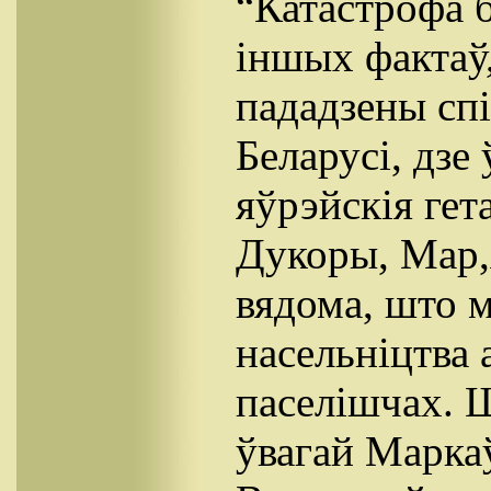
“Катастрофа б
іншых фактаў
пададзены сп
Беларусі, дзе
яўрэйскія гет
Дукоры, Мар,
вядома, што 
насельніцтва 
паселішчах. 
ўвагай Маркаў