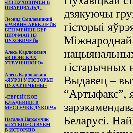
Пухавіцкай с
«ИЗ ПУХОВИЧЕЙ В
ШВАРЦВАЛЬД»
дзякуючы гру
Леонид Смиловицкий
гісторыі яўрэ
«РАВВИН АРЬЕ-ЛЕЙБ
БЕН МЕЙШЕ БЕР
ШИФМАН ИЗ
Міжнароднай 
ПУХОВИЧЕЙ»
нацыянальных
Алесь Карлюкевич
«В ПОИСКАХ
УТРАЧЕННОГО»
гістарычных н
Алесь Карлюкевич
Выдавец – вы
«ЯЎРЭІ Ў ГІСТОРЫІ
ПУХАЎШЧЫНЫ»
“Артыфакс”, 
«ЕВРЕЙСКОЕ
КЛАДБИЩЕ В
зарэкамендав
МЕСТЕЧКЕ ДУКОРА»
Белаpyci. На
Наталья Пархомчик
«ПУТЕШЕСТВУЕМ
В ИСТОРИЮ