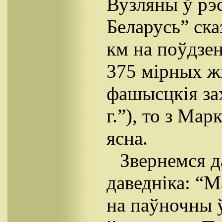
Вузляны ў рэс
Беларусь” ска
км на поўдзен
375 мірных жы
фашысцкія зax
г.”), то з Ма
ясна.
Звернемся д
даведніка: “М
на паўночны ў