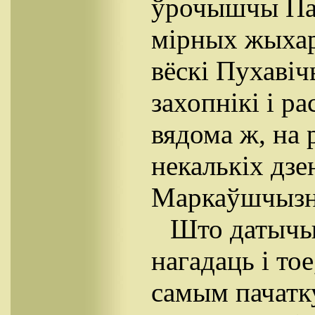
ўрочышчы Пап
мірныx жыхар
вёскі Пухаві
захопнікі і ра
вядома ж, на 
некалькіх дзе
Маркаўшчызн
Што датычыц
нагадаць i то
самым пачатк