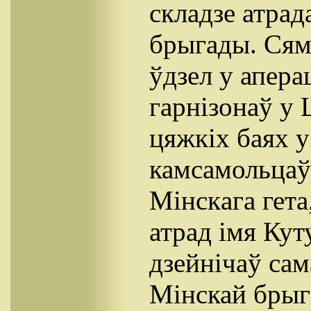
складзе атрад
брыгады. Сям
ўдзел у апер
гарнізонаў у 
цяжкіх баях 
камсамольцаў 
Mінскaга гета
атрад імя Кут
дзейнічаў сам
Мінскай брыг