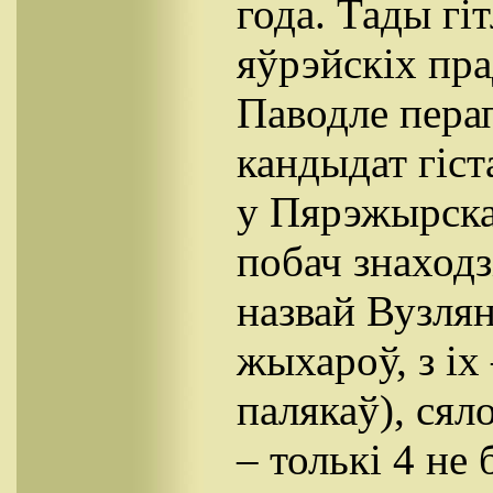
года. Тады г
яўрэйскіх пра
Паводле перап
кандыдат гіс
у Пярэжырскай
побач знаходз
назвай Вузлян
жыхароў, з ix 
палякаў), сяло
– толькі 4 не