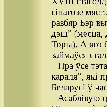
XVIII стагодд
сінагозе мяст
разбяр Бэр вы
дэш” (месца, 
Торы). А яго 
займаўся стал
Пра ўсе тэта
караля”, які
Беларусі ў ча
Асаблівую ц