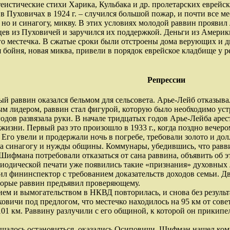
еистические стихи Харика, Кульбака и др. пролетарских еврейск
в Пуховичах в 1924 г. – случился большой пожар, и почти все 
 но и синагогу, микву. В этих условиях молодой раввин проявил 
в из Пуховичей и заручился их поддержкой. Деньги из Америки
го местечка. В сжатые сроки были отстроены дома верующих и д
 бойня, новая миква, привели в порядок еврейское кладбище у р
Репрессии
 раввин оказался бельмом для сельсовета. Арье-Лейб отказывалс
м лидером, раввин стал фигурой, которую было необходимо уст
одов развязала руки. В начале тридцатых годов Арье-Лейба ар
 жизни. Первый раз это произошло в 1933 г., когда поздно вече
». Его увели и продержали ночь в погребе, требовали золото и 
на синагогу и нужды общины. Коммунары, убедившись, что равви
 Шифмана потребовали отказаться от сана раввина, объявить об э
иодической печати уже появились такие «признания» духовных 
тил фининспектор с требованием доказательств доходов семьи.
оторые раввин предъявил проверяющему.
ием и вымогательством в НКВД повторилась, и снова без результ
ховичи под предлогом, что местечко находилось на 95 км от сов
01 км. Раввину разлучили с его общиной, к которой он прикипел 
шалось остановиться, оказались Осиповичи. Шифман нашел комн