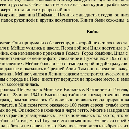
еев и русских. Сейчас на этом месте насыпан курган, разбит ме
 жертвах сталинских репрессий нет.
ба архива раввина Шифмана. Начиная с двадцатых годов, он пис
ь папок рукописей и других документов. Книги были сожжены, а
Война
омеле. Они придумали себе легенду, в которой не осталось мест
иля и Мейше учились в школе. Перед войной Циля поступила в 
ойне, она немедленно приехала в Гомель. Город бомбили, Циля с 
единственное семейное фото, сделанное в Пуховичах в 1925 г. в
е последних. Мейше болел и его с температурой под 40 градусов 
ли дальше и оказались в Средней Азии. Там они пережили эваку
матики. Мейше учился в Ленинградском электротехническом инс
ы с города на Неве, институт вернулся на прежнее место, и вмес
мья воссоединилась.
 родных Шифманов в Минске и Вильнюсе. В отличие от Гомеля, к
ойны – 28 июня 1941 г. Высшее партийное и государственное ру
гражданам запрещалось. Самовольно оставить город приравнивало
ультате, в Минском гетто оказалось 100 тысяч евреев, судьба к
х по ул. Опанского находился в черте гетто. Многие завидовали
ать транспорт запрещалось – взять позволялось только то, что м
ше и Гителе, мать Шмуэля и его племянница Эмалия со своей 
на работе и не нашел семью. Ему посчастливилось выбраться из