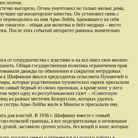
их поэтов.
местечко выгорело. Огонь уничтожил не только жилые дома,
лучшие организаторские качества. Он установил связь с
 переводились на имя Арье-Лейба, принявшего на себя
ве синагоги – общая для молитвы и бейт-мидраш – место
еки. После этих событий авторитет раввина значительно
я от сотрудничества с властями и на все имел свое мнение.
ранить. Общая государственная политика ограничения прав
естовывали дважды по обвинению в сокрытии нетрудовых
ром к Шифманам явился председатель сельсовета Пуховичей и
доллары, которые родственники пуховичских евреев присылали
н самый бедный из своих прихожан, а кроме книг у него
том через одну из республиканских газет – «Советскую
лиц из разных местечек Белоруссии, которых удалось
 Две сестры Арье-Лейбы жили в Минске и присылали ему
ата для властей. В 1936 г. Шифману вместе с семьей
етско-польской границы, а все подозрительные и нелояльные
душой, заставили срочно уехать, без вещей и книг, которые
ату, поселил семью и отправился на поиски работы в