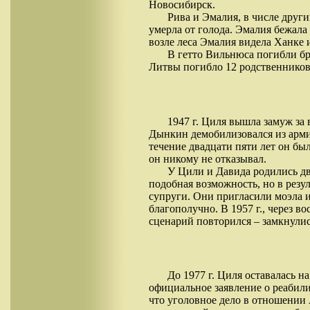
Новосибирск.
Рива и Эмалия, в числе друг
умерла от голода. Эмалия бежала 
возле леса Эмалия видела Ханке 
В гетто Вильнюса погибли б
Литвы погибло 12 родственников 
1947 г. Циля вышла замуж за
Дынкин демобилизовался из арми
течение двадцати пяти лет он б
он никому не отказывал.
У Цили и Давида родились дв
подобная возможность, но в резу
супруги. Они пригласили моэла и
благополучно. В 1957 г., через в
сценарий повторился – замкнули
До 1977 г. Циля оставалась н
официальное заявление о реабили
что уголовное дело в отношении 