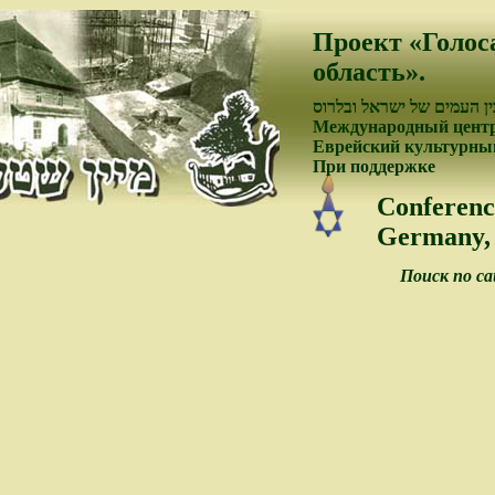
Проект «Голос
область».
ן העמים של ישראל ובלרוס
Международный центр
Еврейский культурный
При поддержке
Conferenc
Germany, 
Поиск по с