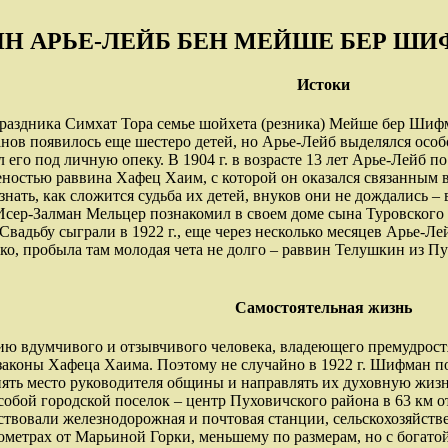
ИН АРЬЕ-ЛЕЙБ БЕН МЕЙШЕ БЕР Ш
Истоки
 праздника Симхат Тора семье шойхета (резника) Мейше бер Шиф
ов появилось еще шестеро детей, но Арье-Лейб выделялся особо
 его под личную опеку. В 1904 г. в возрасте 13 лет Арье-Лейб
еностью раввина Хафец Хаим, с которой он оказался связанным в 
нать, как сложится судьба их детей, внуков они не дождались – 
Исер-Залман Мельцер познакомил в своем доме сына Туровского 
вадьбу сыграли в 1922 г., еще через несколько месяцев Арье-Ле
ко, пробыла там молодая чета не долго – раввин Телушкин из Пу
Самостоятельная жизнь
ю вдумчивого и отзывчивого человека, владеющего премудрост
законы Хафеца Хаима. Поэтому не случайно в 1922 г. Шифман 
ять место руководителя общины и направлять их духовную жизн
обой городской поселок – центр Пуховичского района в 63 км от
йствовали железнодорожная и почтовая станции, сельскохозяйст
ометрах от Марьиной Горки, меньшему по размерам, но с богат