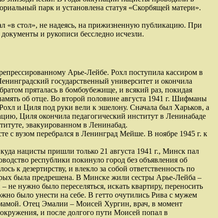
мориальный парк и установлена статуя «Скорбящей матери».
ал «в стол», не надеясь, на прижизненную публикацию. При
 документы и рукописи бесследно исчезли.
а репрессированному Арье-Лейбе. Рохл поступила кассиром в
Ленинградский государственный университет и окончила
братом пряталась в бомбоубежище, и всякий раз, покидая
 память об отце. Во второй половине августа 1941 г. Шифманы
Рохл и Циля под руки вели к эшелону. Сначала был Харьков, а
ацию, Циля окончила педагогический институт в Ленинабаде
титуте, эвакуированном в Ленинабад.
те с вузом перебрался в Ленинград Мейше. В ноябре 1945 г. к
уда нацисты пришли только 21 августа 1941 г., Минск пал
ководство республики покинуло город без объявления об
сь к дезертирству, и влекло за собой ответственность по
оторых была предрешена. В Минске жили сестры Арье-Лейба –
 – не нужно было переселяться, искать квартиру, переносить
ожно было унести на себе. В гетто очутились Рива с мужем
мамой. Отец Эмалии – Моисей Хургин, врач, в момент
 окружения, и после долгого пути Моисей попал в