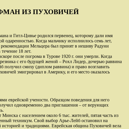
ИФМАН ИЗ ПУХОВИЧЕЙ
мана и Гитл-Цивье родился первенец, которому дали имя
й одаренностью. Когда мальчику исполнилось семь лет,
 по рекомендации Мельцера был принят в иешиву Радуни
течение 18 лет.
вскоре после погрома в Турове 1920 г. они умерли. Когда
резника с его будущей женой – Рохл Лидер, дочерью раввина
йб получил смиху (диплом раввина) и право возглавить
ховичей эмигрировал в Америку, и его место оказалось
ями еврейской учености. Образцом поведения для него
получил одновременно два приглашения – от верующих
ь.
 Минска с населением около 6 тыс. жителей, пятая часть из
венный техникум. Свой выбор Арье-Лейб остановил на
ой историей и традициями. Еврейская община Пуховичей вела