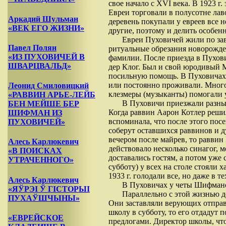
свое начало с XVI века. В 1923 г
Евреи торговали в полусотне лав
Аркадий Шульман
деревень покупали у евреев все 
«ВЕК ЕГО ЖИЗНИ»
другие, поэтому и делить особен
Евреи Пуховичей жили по за
Павел Полян
ритуальные обрезания новорожден
«ИЗ ПУХОВИЧЕЙ В
фамилии. После приезда в Пухови
ШВАРЦВАЛЬД»
дер Клог. Был и свой юродивый 
посильную помощь. В Пуховичах 
или постоянно проживали. Много
Леонид Смиловицкий
клезмеры (музыканты) помогали у
«РАВВИН АРЬЕ-ЛЕЙБ
В Пуховичи приезжали разные
БЕН МЕЙШЕ БЕР
Когда раввин Аарон Котлер решил
ШИФМАН ИЗ
вспоминала, что после этого посе
ПУХОВИЧЕЙ»
соберут оставшихся раввинов и д
вечером после майрев, то раввин
Алесь Карлюкевич
действовало несколько синагог, 
«В ПОИСКАХ
доставались гостям, а потом уже
УТРАЧЕННОГО»
субботу) у всех на столе стояли 
1933 г. голодали все, но даже в 
Алесь Карлюкевич
В Пуховичах у четы Шифманов
«ЯЎРЭІ Ў ГІСТОРЫІ
Параллельно с этой жизнью де
ПУХАЎШЧЫНЫ»
Они заставляли верующих отправл
школу в субботу, то его отдадут 
«ЕВРЕЙСКОЕ
предлогами. Директор школы, что