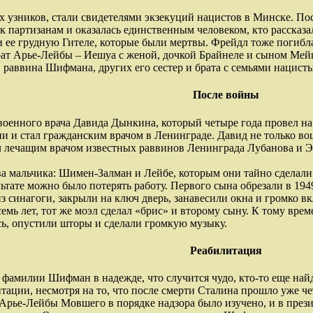
их узников, стали свидетелями экзекуций нацистов в Минске. По
к партизанам и оказалась единственным человеком, кто рассказа
и ее грудную Гителе, которые были мертвы. Фрейдл тоже погибла 
рат Арье-Лейбы – Иешуа с женой, дочкой Брайнеле и сыном Мей
раввина Шифмана, других его сестер и брата с семьями нацист
После войны
 военного врача Давида Дынкина, который четыре года провел на
и и стал гражданским врачом в Ленинграде. Давид не только во
ыл лечащим врачом известных раввинов Ленинграда Лубанова и 
а мальчика: Шимен-Залман и Лейбе, которым они тайно сделали
льтате можно было потерять работу. Первого сына обрезали в 19
з синагоги, закрыли на ключ дверь, занавесили окна и громко в
осемь лет, тот же моэл сделал «брис» и второму сыну. К тому вр
сь, опустили шторы и сделали громкую музыку.
Реабилитация
а фамилии Шифман в надежде, что случится чудо, кто-то еще найде
тации, несмотря на то, что после смерти Сталина прошло уже ч
Арье-Лейбы Мовшего в порядке надзора было изучено, и в прези