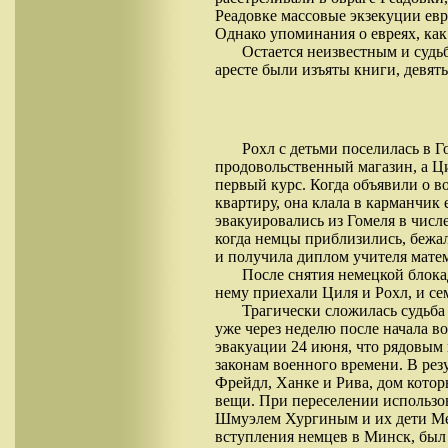
Реадовке массовые экзекуции евр
Однако упоминания о евреях, как
Остается неизвестным и судь
аресте были изъяты книги, девят
Рохл с детьми поселилась в Г
продовольственный магазин, а Ц
первый курс. Когда объявили о в
квартиру, она клала в карманчик 
эвакуировались из Гомеля в числ
когда немцы приблизились, бежа
и получила диплом учителя мате
После снятия немецкой блокад
нему приехали Циля и Рохл, и се
Трагически сложилась судьба
уже через неделю после начала в
эвакуации 24 июня, что рядовым 
законам военного времени. В рез
Фрейдл, Ханке и Рива, дом которы
вещи. При переселении использов
Шмуэлем Хургиным и их дети Мей
вступления немцев в Минск, был 