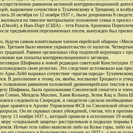
 осуществлению раввином активной контрреволюционной деятельн
ицей, выражение сочувствия к Тухачевскому и Троцкому, и возб
илось 20 октября по 12 ноября 1937 г., были допрошены 8 свидет
жаловался на тяжелое материальное положение семьи и просил 
(Овсей), в Нью-Порт (США) – тетя Рахиль Ароновна Переплочки
осле предъявления перехваченных писем, вынужден был призна
то, будучи самым влиятельным членом еврейской общины «Мисна
. Третьим было мнимое укрывательство от налогов. Четвертым
их традиций. Раввин организовал сбор подписей верующих с пр
лкован как попытка контрреволюционного заговора.
апелляции Шифмана к новой редакции советской Конституции 193
 исповедовать свою религию. Это следствие истолковало как пр
то Арье-Лейб выражал сочувствие «врагам народа» Тухачевскому
ся. В дополнение к этому, он, якобы, восхвалял Троцкого и утв
 в толковании раввином положений древнееврейских текстов в 
делу Шифмана, были прихожанами Смоленской синагоги и член
ан Сонин, Мендель Махлин, Хаим Кольнер, Зелик Кац и Липа Ше
 взялся следователь Свиридов, и свидетели сделали необходимые
торые хранятся в Архиве Управления ФСБ по Смоленской област
просах. Он не скрывал своих убеждений, считая, что в противн
елу 13 ноября 1937 г., который привели в исполнение 19 ноября
 меру «социальной защиты» расстреливали в подвалах тюрьмы 
ремля. Ночью тела тайно вывозили либо на Козьи горы, либо на
 но это случалось в большинстве случаев до 1937 г., а после т