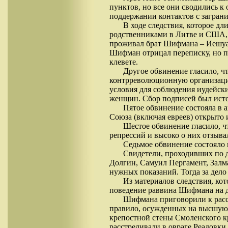
пунктов, но все они сводились к
поддержании контактов с загран
В ходе следствия, которое дл
родственниками в Литве и США, 
проживал брат Шифмана – Иешуа 
Шифман отрицал переписку, но п
клевете.
Другое обвинение гласило, ч
контрреволюционную организацию
условия для соблюдения иудейск
женщин. Сбор подписей был исто
Пятое обвинение состояла в 
Союза (включая евреев) открыто
Шестое обвинение гласило, ч
репрессий и высоко о них отзывал
Седьмое обвинение состояло
Свидетели, проходивших по 
Долгин, Самуил Пергамент, Залм
нужных показаний. Тогда за дело
Из материалов следствия, ко
поведение раввина Шифмана на до
Шифмана приговорили к расстр
правило, осужденных на высшую
крепостной стены Смоленского к
расстреливали в овраге Реадовки,