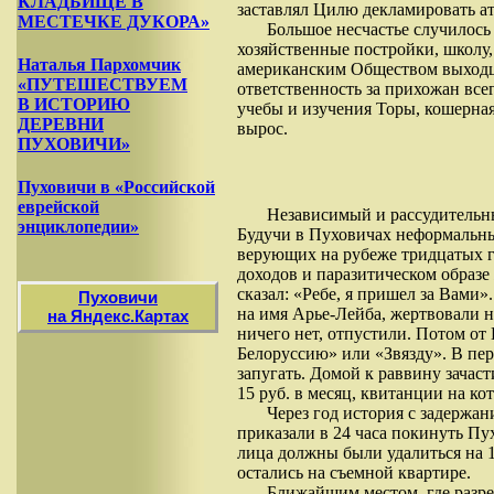
КЛАДБИЩЕ В
заставлял Цилю декламировать ат
МЕСТЕЧКЕ ДУКОРА»
Большое несчастье случилось 
хозяйственные постройки, школу,
Наталья Пархомчик
американским Обществом выходце
«ПУТЕШЕСТВУЕМ
ответственность за прихожан все
В ИСТОРИЮ
учебы и изучения Торы, кошерная
ДЕРЕВНИ
вырос.
ПУХОВИЧИ»
Пуховичи в «Российской
еврейской
Независимый и рассудительный
энциклопедии»
Будучи в Пуховичах неформальны
верующих на рубеже тридцатых г
доходов и паразитическом образе
сказал: «Ребе, я пришел за Вами
Пуховичи
на имя Арье-Лейба, жертвовали 
на Яндекс.Картах
ничего нет, отпустили. Потом от
Белоруссию» или «Звязду». В пер
запугать. Домой к раввину зачас
15 руб. в месяц, квитанции на к
Через год история с задержан
приказали в 24 часа покинуть Пу
лица должны были удалиться на 1
остались на съемной квартире.
Ближайшим местом, где разре