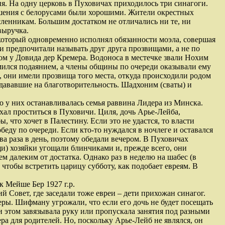
ния. На одну церковь в Пуховичах приходилось три синагоги.
ношения с белорусами были хорошими. Жители окрестных
сленникам. Большим достатком не отличались ни те, ни
выручка.
оторый одновременно исполнял обязанности моэла, совершая
и предпочитали называть друг друга прозвищами, а не по
ом у Довида дер Кремера. Водоноса в местечке звали Нохим
ился подаянием, а члены общины по очереди оказывали ему
 они имели прозвища того места, откуда происходили родом
ававшие на благотворительность. Шадхоним (сваты) и
 у них останавливалась семья раввина Лидера из Минска.
хал проститься в Пуховичи. Циля, дочь Арье-Лейба,
, что хочет в Палестину. Если это не удастся, то власти
еду по очереди. Если кто-то нуждался в ночлеге и оставался
ва раза в день, поэтому обедали вечером. В Пуховичах
щи) хозяйки угощали блинчиками и, прежде всего, они
 далеким от достатка. Однако раз в неделю на шабес (в
, чтобы встретить царицу субботу, как подобает евреям. В
к Мейше Бер 1927 г.р.
й Совет, где заседали тоже евреи – дети прихожан синагог.
ры. Шифману угрожали, что если его дочь не будет посещать
ри этом завязывала руку или пропускала занятия под разными
а для родителей. Но, поскольку Арье-Лейб не являлся, он