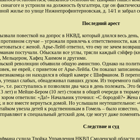
синагоге и устроили на должность бухгалтера, где он фактичес
ной жилье по улице Нижнепрофинтерновская, д. 14/1 и забрал се
Последний арест
вызвали повесткой на допрос в НКВД, который длился весь день
 противном случае – угрожали привлечь к ответственности, как 
етоваться с женой. Арье-Лейб ответил, что ему не зачем возвра
фманам постучали. Обыскали все углы, трясли каждый сэйфер (кн
, Мельцером, Хафец Хаимом и другими.
брьской революции объявили общую амнистию. Однако на полити
ек, не еврей, с приветом от Арье-Лейба. Он показал записанны
 незнакомца он находился в общей камере с Шифманом. В пере
о, утешал слабых, обнадеживал павших духом. Из тюремного пайк
 т.е. расступались и позволяли два часа в день полежать. Это б
(13 лет) и Мейше-Бером (10 лет) стояли в общей очереди в тюрь
хором ответили: «Да!» Начальник уточнил: «С бородой?» Жена и
т, и все вместе вернуться домой. Но услышали неутешительное: «
тайком увезла детей к родственникам в Гомель – было известно, 
отправляют в специальный детский дом, где могут даже поменят
Следствие и суд
фмана судила Тройка Управления НКВД Смоленской области по