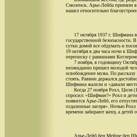
Смоленск. Арье-Лейба приняли в 
нашел относительно благоустроен
17 октября 1937 г. Шифмана 
государственной безопасности. В
сутки домой все обдумать и посов
19 октября в два часа ночи к Ши
переписку с раввинами Котлером
7 ноября, в годовщину Октя
неожиданно пришел молодой челов
освобождение мужа. По рассказу
стоять. Раввин держался достойн
Шифмана жалели и «давали место»,
Когда 27 ноября Рохл, Циля 
спросил: «Шифман?» Рохл и дети 
появится Арье-Лейб, его отпустя
отдаленные лагеря». Ночью Рохл 
времени забирают жену, а детей 
Арье-Лейб бен Мейше бер Ши