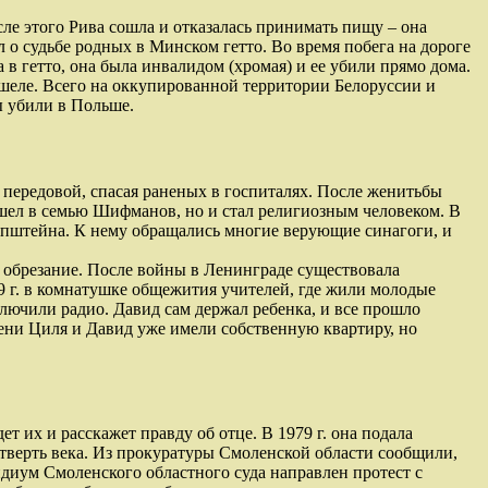
сле этого Рива сошла и отказалась принимать пищу – она
л о судьбе родных в Минском гетто. Во время побега на дороге
в гетто, она была инвалидом (хромая) и ее убили прямо дома.
шеле. Всего на оккупированной территории Белоруссии и
ы убили в Польше.
 передовой, спасая раненых в госпиталях. После женитьбы
шел в семью Шифманов, но и стал религиозным человеком. В
Эпштейна. К нему обращались многие верующие синагоги, и
 обрезание. После войны в Ленинграде существовала
49 г. в комнатушке общежития учителей, где жили молодые
ключили радио. Давид сам держал ребенка, и все прошло
емени Циля и Давид уже имели собственную квартиру, но
т их и расскажет правду об отце. В 1979 г. она подала
етверть века. Из прокуратуры Смоленской области сообщили,
диум Смоленского областного суда направлен протест с