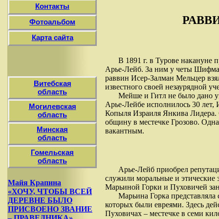
Контакты
РАВВ
Фотоальбом
Карта сайта
В 1891 г. в Турове накануне
Арье-Лейб. За ним у четы Шифман
раввин Исер-Залман Мельцер взял
Витебская
известного своей незаурядной уч
область
Мейше и Гитл не было дано уз
Арье-Лейбе исполнилось 30 лет, 
Могилевская
Копыля Израиля Янкива Лидера. С
область
общину в местечке Грозово. Одна
Минская
вакантным.
область
Гомельская
область
Арье-Лейб приобрел репутаци
служили моральные и этические 
Майя Крапина
Марьиной Горки и Пуховичей зан
«ХОЧУ, ЧТОБЫ ВСЕЙ
Марьина Горка представляла с
ДЕРЕВНЕ БЫЛО
которых были евреями. Здесь де
ПРИСВОЕНО ЗВАНИЕ
Пуховичах – местечке в семи кил
– ПРАВЕДНИКА»