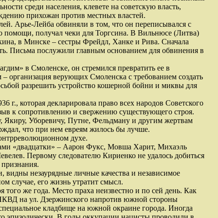
ости среди населения, клевете на советскую власть,
уждению прихожан против местных властей.
елей. Арье-Лейба обвиняли в том, что он переписывался с
о помощи, получал чеки для Торгсина. В Вильнюсе (Литва)
на, в Минске – сестры Фрейдл, Ханке и Рива. Сначала
ть. Письма послужили главным основанием для обвинения в
гдим» в Смоленске, он стремился превратить ее в
 – организация верующих Смоленска с требованием создать
осьбой разрешить устройство кошерной бойни и миквы для
6 г., которая декларировала право всех народов Советского
изыв к сопротивлению и свержению существующего строя.
, Якиру, Уборевичу, Путне, Фельдману и другим жертвам
ерждал, что при нем евреям жилось бы лучше.
контрреволюционном духе.
ами «двадцатки» – Аарон Фукс, Мовша Харит, Михаэль
велев. Первому следователю Кириенко не удалось добиться
 признания.
и, видны незаурядные личные качества и независимое
ом случае, его жизнь утратит смысл.
 того же года. Место праха неизвестно и по сей день. Как
НКВД на ул. Дзержинского напротив южной стороны
 специальное кладбище на южной окраине города. Иногда
олько эпизодически. В годы оккупации нацисты проводили в