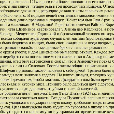
. здесь проживало 1214 евреев или более половины всего населе
очек и магазинов, четыре раза в год проводились ярмарки. От
необходимое для жизни, регулярно делали заказы еврейским реме
но было нечего. В порядке вещей считались взаимопонимание и 
веденным давно правилам и порядку. Шойхетом был Эли Арун, к
ным мальчикам. В Марьиной Горке за это отвечал Райцке. Евре
чи, чета Шифманов квартировала у Хаима дер Карликера, а пот
Меир дер Мешугенер. Одинокий и беспомощный человек он корм
всегда собирали аудиторию слушателей магиды (проповедники),
 было бедняков и нищих, были свои «жадины» и люди щедрые, д
страивать свадьбы, а смешанные браки считались редкостью.
 орхим (гости) и дом Шифманов был всегда открыт. Каждое лето
 перебраться на постоянное место жительство в Америку, он зае
щения, отец был встревожен и сказал, что в Америку не поехал бы
уховных лиц на Соловках. Гостей члены общины приглашали к об
 Шифман приводил такого человека к себе домой. Трапеза была д
меламеды вели занятия в хедерах. На швуэс (шавуот, праздник ку
 своими домашним, чтобы хватило. Двадцатые годы были временем
халес (хала) и кусочек мяса. Принято было делиться друг с другом
тех условиях люди делились отрубями и кислой капустой.
 родились дети – девочка Циля (Гитл-Цивья) 1924 г.р. и мальчи
йствовала советская власть. Все дела Пуховичей вершил сельски
ять учащихся в государственную школу, требовали закрыть хеде
под суд. Циля вынуждена была ходить по субботам в школу, но п
бы утвердиться как коммунист, устраивал антирелигиозные вечер