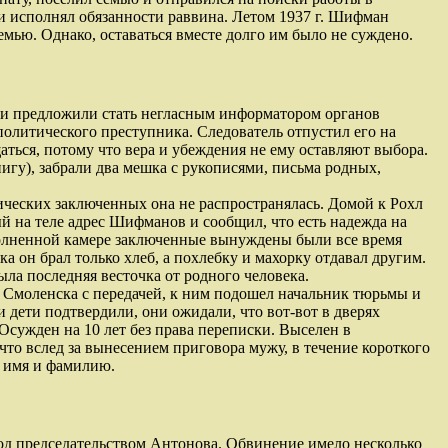
ки исполнял обязанности раввина. Летом 1937 г. Шифман
мью. Однако, оставаться вместе долго им было не суждено.
, и предложили стать негласным информатором органов
политического преступника. Следователь отпустил его на
щаться, потому что вера и убеждения не ему оставляют выбора.
игу), забрали два мешка с рукописями, письма родных,
ческих заключенных она не распространялась. Домой к Рохл
й на теле адрес Шифманов и сообщил, что есть надежда на
полненной камере заключенные вынуждены были все время
а он брал только хлеб, а похлебку и махорку отдавал другим.
ыла последняя весточка от родного человека.
му Смоленска с передачей, к ним подошел начальник тюрьмы и
 дети подтвердили, они ожидали, что вот-вот в дверях
Осужден на 10 лет без права переписки. Выселен в
что вслед за вынесением приговора мужу, в течение короткого
ь имя и фамилию.
д председательством Антонова. Обвинение имело несколько