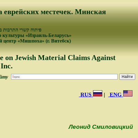
а еврейских местечек. Минская
פיתוח קשרי התרבות בי
 культуры «Израиль-Беларусь»
 центр «Мишпоха» (г. Витебск)
e on Jewish Material Claims Against
Inc.
айту
RUS
|
ENG
Леонид Смиловицкий