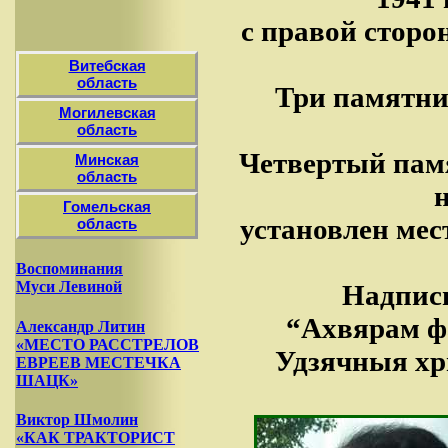
с правой сторо
Витебская
область
Три памятник
Могилевская
область
Четвертый памя
Минская
область
н
Гомельская
установлен ме
область
Воспоминания
Муси Левиной
Надпись
“Ахвярам фа
Александр Литин
«МЕСТО РАССТРЕЛОВ
Удзячныя хры
ЕВРЕЕВ МЕСТЕЧКА
ШАЦК»
Виктор Шмолин
«КАК ТРАКТОРИСТ