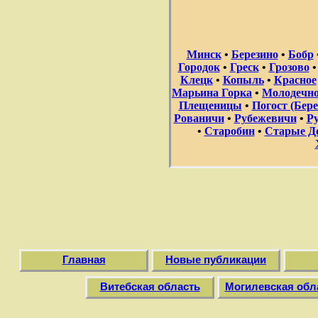
Минск
•
Березино
•
Бобр
Городок
•
Греск
•
Грозово
Клецк
•
Копыль
•
Красное
Марьина Горка
•
Молодечн
Плещеницы
•
Погост (Бере
Рованичи
•
Рубежевичи
•
Ру
•
Старобин
•
Старые Д
Главная
Новые публикации
Витебская область
Могилевская обл