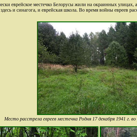
ески еврейское местечко Белорусы жили на окраинных улицах, а 
здесь и синагога, и еврейская школа. Во время войны евреев ра
Место расстрела евреев местечка Родня 17 декабря 1941 г. во 