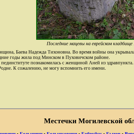
Последние мацевы на еврейском кладбище 
нщина, Баева Надежда Тихоновна. Во время войны она укрывала
едние годы жила под Минском в Пуховичском районе.
пединституте познакомилась с женщиной Аней из здравпункта. В 
Родне. К сожалению, не могу вспомнить его имени.
Местечки Могилевской об
цевичи
•
Белыничи
•
Белынковичи
•
Бобруйск
•
Быхов
•
Вер