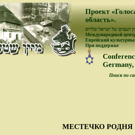
Проект «Голос
область».
ן העמים של ישראל ובלרוס
Международный центр
Еврейский культурный
При поддержке
Conferenc
Germany, 
Поиск по с
МЕСТЕЧКО РОДНЯ