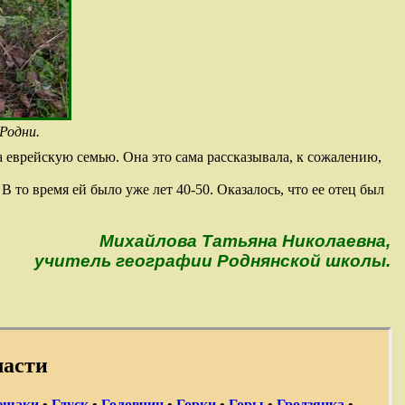
Родни.
 еврейскую семью. Она это сама рассказывала, к сожалению,
то время ей было уже лет 40-50. Оказалось, что ее отец был
Михайлова Татьяна Николаевна,
учитель географии Роднянской школы.
ласти
ещаки
•
Глуск
•
Головчин
•
Горки
•
Горы
•
Гродзянка
•