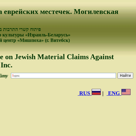
а еврейских местечек. Могилевская
פיתוח קשרי התרבות בי
 культуры «Израиль-Беларусь»
 центр «Мишпоха» (г. Витебск)
e on Jewish Material Claims Against
Inc.
айту
RUS
|
ENG