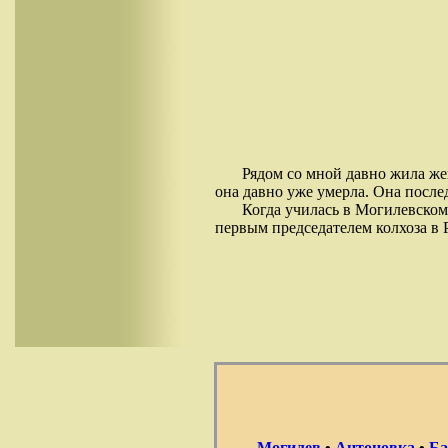
Рядом со мной давно жила же
она давно уже умерла. Она посл
Когда училась в Могилевском 
первым председателем колхоза в 
Могилев
•
Антоновка
•
Ба