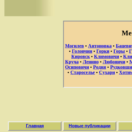
Ме
Могилев
•
Антоновка
•
Бацеви
•
Головчин
•
Горки
•
Горы
•
Г
Кировск
•
Климовичи
•
Кли
Круча
•
Ленино
•
Любоничи
•
М
Осиповичи
•
Родня
•
Рудковщи
•
Староселье
•
Сухари
•
Хоти
Главная
Новые публикации