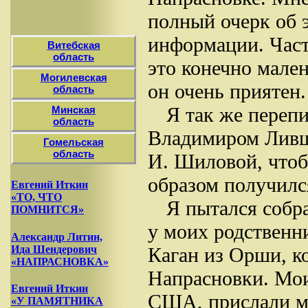
полный очерк об э
информации. Част
Витебская
область
это конечно мале
Могилевская
он очень приятен.
область
Я так же переп
Минская
область
Владимиром Ливши
Гомельская
область
И. Шиловой, чтоб
образом получилс
Евгений Иткин
«ТО, ЧТО
Я пытался собр
ПОМНИТСЯ»
у моих родственн
Александр Литин,
Ида Шендерович
Каган из Орши, к
«НАПРАСНОВКА»
Напрасновки. Мои
Евгений Иткин
США, прислали м
«У ПАМЯТНИКА