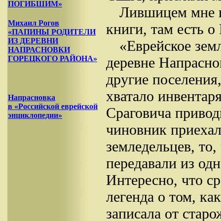
ПОГИБШИМ»
Лившицем мне п
Михаил Рогов
книги, там есть о
«ПАПИНЫ РОДИТЕЛИ
ИЗ ДЕРЕВНИ
«Еврейское зем
НАПРАСНОВКИ
деревне Напраснов
ГОРЕЦКОГО РАЙОНА»
другие поселения,
хватало инвентар
Напрасновка
в «Российской еврейской
Сраговича приводи
энциклопедии»
чиновник приехал
земледельцев, то,
передавали из одн
Интересно, что с
легенда о том, ка
записала от стар