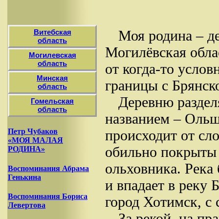
Моя родина – д
Витебская
область
Могилёвская облас
Могилевская
область
от когда-то услов
Минская
границы с Брянск
область
Деревню раздел
Гомельская
область
названием – Ольш
Петр Чубаков
происходит от сл
«МОЯ МАЛАЯ
обильно покрыты 
РОДИНА»
ольховника. Река 
Воспоминания Абрама
Генькина
и впадает в реку
Воспоминания Бориса
город Хотимск, с 
Левертова
За рекой, на пр