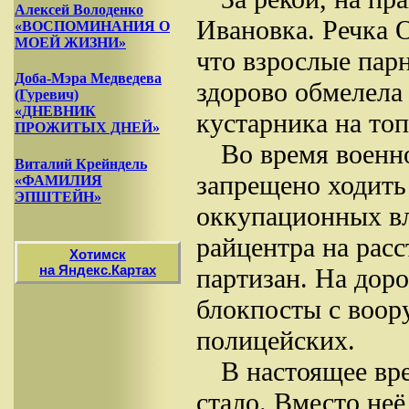
Алексей Володенко
Ивановка. Речка 
«ВОСПОМИНАНИЯ О
МОЕЙ ЖИЗНИ»
что взрослые пар
Доба-Мэра Медведева
здорово обмелела
(Гуревич)
«ДНЕВНИК
кустарника на топ
ПРОЖИТЫХ ДНЕЙ»
Во время военн
Виталий Крейндель
запрещено ходить
«ФАМИЛИЯ
ЭПШТЕЙН»
оккупационных вл
райцентра на расс
Хотимск
на Яндекс.Картах
партизан. На дор
блокпосты с воор
полицейских.
В настоящее вр
стало. Вместо неё