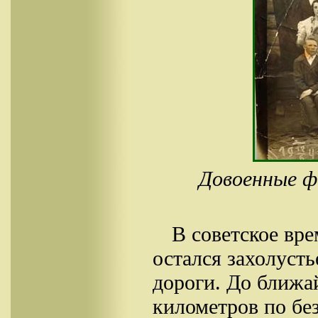
Довоенные ф
В советское вр
остался захолуст
дороги. До ближ
километров по без