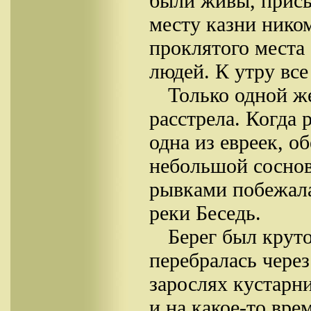
были живы, присы
месту казни ником
проклятого мест
людей. К утру все 
Только одной ж
расстрела. Когда 
одна из евреек, о
небольшой соснов
рывками побежала
реки Беседь.
Берег был крут
перебралась через
зарослях кустарн
и на какое-то вре