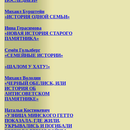
ПОСЛЕДНЕЙ»
Михаил Бурштейн
«ИСТОРИЯ ОДНОЙ СЕМЬИ»
Инна Герасимова
«НОВАЯ ИСТОРИЯ СТАРОГО
ПАМЯТНИКА»
Семён Гольдберг
«СЕМЕЙНЫЕ ИСТОРИИ»
«ШАЛОМ У ХАТУ!»
Михаил Володин
«ЧЕРНЫЙ ОБЕЛИСК, ИЛИ
ИСТОРИЯ ОБ
АНТИСОВЕТСКОМ
ПАМЯТНИКЕ»
Наталья Костюкевич
«УЗНИЦА МИНСКОГО ГЕТТО
ПОКАЗАЛА, ГДЕ ЖИЛИ,
УКРЫВАЛИСЬ И ПОГИБАЛИ