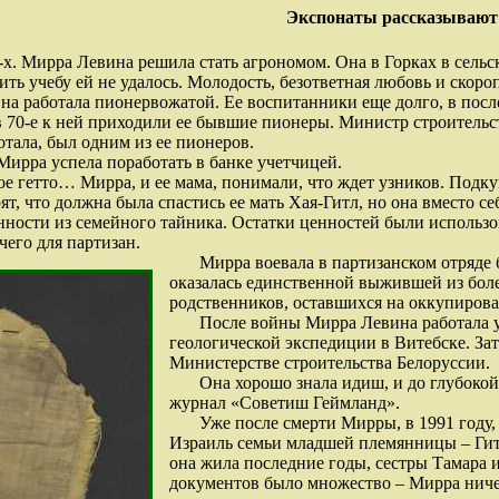
Экспонаты рассказывают
-х. Мирра Левина решила стать агрономом. Она в Горках в сель
ить учебу ей не удалось. Молодость, безответная любовь и ско
Она работала пионервожатой. Ее воспитанники еще долго, в посл
в 70-е к ней приходили ее бывшие пионеры. Министр строительс
отала, был одним из ее пионеров.
Мирра успела поработать в банке учетчицей.
е гетто… Мирра, и ее мама, понимали, что ждет узников. Подк
ят, что должна была спастись ее мать Хая-Гитл, но она вместо се
нности из семейного тайника. Остатки ценностей были использ
его для партизан.
Мирра воевала в партизанском отряде 
оказалась единственной выжившей из боле
родственников, оставшихся на оккупиров
После войны Мирра Левина работала 
геологической экспедиции в Витебске. За
Министерстве строительства Белоруссии.
Она хорошо знала идиш, и до глубоко
журнал «Советиш Геймланд».
Уже после смерти Мирры, в 1991 году,
Израиль семьи младшей племянницы – Гит
она жила последние годы, сестры Тамара 
документов было множество – Мирра ниче