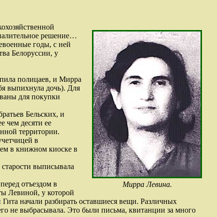
скохозяйственной
ропалительное решение…
евоенные годы, с ней
тва Белоруссии, у
упила полицаев, и Мирра
бя выпихнула дочь). Для
ованы для покупки
братьев Бельских, и
е чем десяти ее
анной территории.
учетчицей в
тем в книжном киоске в
й старости выписывала
 перед отъездом в
Мирра Левина.
ы Левиной, у которой
и Гита начали разбирать оставшиеся вещи. Различных
го не выбрасывала. Это были письма, квитанции за много