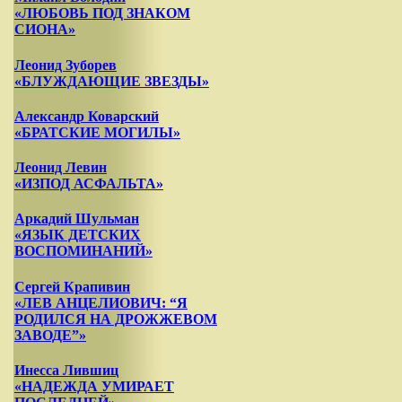
«ЛЮБОВЬ ПОД ЗНАКОМ
СИОНА»
Леонид Зуборев
«БЛУЖДАЮЩИЕ ЗВЕЗДЫ»
Александр Коварский
«БРАТСКИЕ МОГИЛЫ»
Леонид Левин
«ИЗ­ПОД АСФАЛЬТА»
Аркадий Шульман
«ЯЗЫК ДЕТСКИХ
ВОСПОМИНАНИЙ»
Сергей Крапивин
«ЛЕВ АНЦЕЛИОВИЧ: “Я
РОДИЛСЯ НА ДРОЖЖЕВОМ
ЗАВОДЕ”»
Инесса Лившиц
«НАДЕЖДА УМИРАЕТ