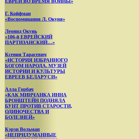
ЕВРЕИ ВО ВРЕМЯ ВОЙНЫ»
Г. Койфман
«Воспоминания Л. Окуня»
Леонид Окунь
«106-й ЕВРЕЙСКИЙ
ПАРТИЗАНСКИЙ…»
Ксения Тарасевич
«ИСТОРИЯ ИЗБРАННОГО
БОГОМ НАРОДА. МУЗЕЙ
ИСТОРИИ И КУЛЬТУРЫ
ЕВРЕЕВ БЕЛАРУСИ»
Алла Горбач
«КАК МИНЧАНКА ИННА
БРОНШТЕЙН ПОДНЯЛА
БУНТ ПРОТИВ СТАРОСТИ,
ОДИНОЧЕСТВА И
БОЛЕЗНЕЙ»
Кэрэн Вольман
«НЕПРИДУМАННЫЕ