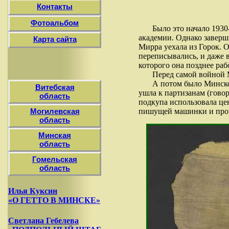
Контакты
Фотоальбом
Было это начало 1930
академии. Однако заверш
Карта сайта
Мирра уехала из Горок. 
переписывались, и даже 
которого она позднее раб
Перед самой войной 
А потом было Минско
Витебская
ушла к партизанам (говор
область
подкупа использовала це
пишущей машинки и проч
Могилевская
область
Минская
область
Гомельская
область
Илья Куксин
«О ГЕТТО В МИНСКЕ»
Светлана Гебелева