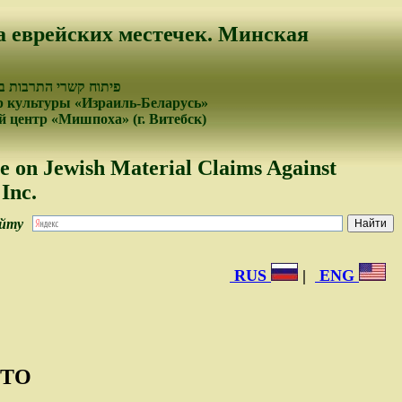
а еврейских местечек. Минская
פיתוח קשרי התרבות בי
 культуры «Израиль-Беларусь»
 центр «Мишпоха» (г. Витебск)
e on Jewish Material Claims Against
Inc.
айту
RUS
|
ENG
ТТО