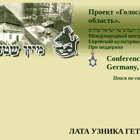
Проект «Голос
область».
ן העמים של ישראל ובלרוס
Международный центр
Еврейский культурный
При поддержке
Conferenc
Germany, 
Поиск по с
ЛАТА УЗНИКА ГЕ