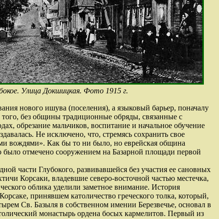
бокое. Улица Докшицкая. Фото 1915 г.
ания нового ишува (поселения), а языковый барьер, поначалу
 того, без общины традиционные обряды, связанные с
дах, обрезание мальчиков, воспитание и начальное обучение
здавалась. Не исключено, что, стремясь сохранить свое
и вождями». Как бы то ни было, но еврейская община
это было отмечено сооружением на Базарной площади первой
дной части Глубокого, развивавшейся без участия ее сановных
хтичи Корсаки, владевшие северо-восточной частью местечка,
ческого облика уделили заметное внимание. История
 Корсаке, принявшем католичество греческого толка, который,
тырем Св. Базыля в собственном имении Березвечье, основал в
атолический монастырь ордена босых кармелитов. Первый из