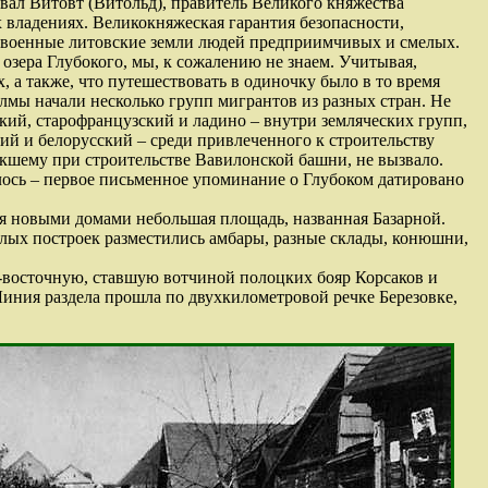
вал Витовт (Витольд), правитель Великого княжества
х владениях. Великокняжеская гарантия безопасности,
освоенные литовские земли людей предприимчивых и смелых.
озера Глубокого, мы, к сожалению не знаем. Учитывая,
, а также, что путешествовать в одиночку было в то время
мы начали несколько групп мигрантов из разных стран. Не
кий, старофранцузский и ладино – внутри земляческих групп,
й и белорусский – среди привлеченного к строительству
икшему при строительстве Вавилонской башни, не вызвало.
лось – первое письменное упоминание о Глубоком датировано
ая новыми домами небольшая площадь, названная Базарной.
илых построек разместились амбары, разные склады, конюшни,
о-восточную, ставшую вотчиной полоцких бояр Корсаков и
Линия раздела прошла по двухкилометровой речке Березовке,