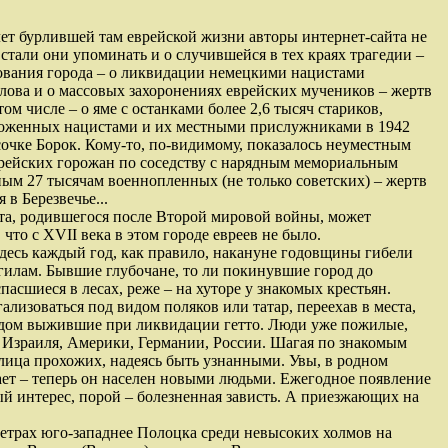
лет бурлившей там еврейской жизни авторы интернет-сайта не
тали они упоминать и о случившейся в тех краях трагедии –
ования города – о ликвидации немецкими нацистами
слова и о массовых захоронениях еврейских мучеников – жертв
ом числе – о яме с останками более 2,6 тысяч стариков,
тоженных нацистами и их местными прислужниками в 1942
сочке Борок. Кому-то, по-видимому, показалось неуместным
врейских горожан по соседству с нарядным мемориальным
ым 27 тысячам военнопленных (не только советских) – жертв
 в Березвечье...
та, родившегося после Второй мировой войны, может
 что с XVII века в этом городе евреев не было.
здесь каждый год, как правило, накануне годовщины гибели
огилам. Бывшие глубочане, то ли покинувшие город до
пасшиеся в лесах, реже – на хуторе у знакомых крестьян.
лизоваться под видом поляков или татар, переехав в места,
чудом выжившие при ликвидации гетто. Люди уже пожилые,
 Израиля, Америки, Германии, России. Шагая по знакомым
 лица прохожих, надеясь быть узнанными. Увы, в родном
ает – теперь он населен новыми людьми. Ежегодное появление
й интерес, порой – болезненная зависть. А приезжающих на
метрах юго-западнее Полоцка среди невысоких холмов на