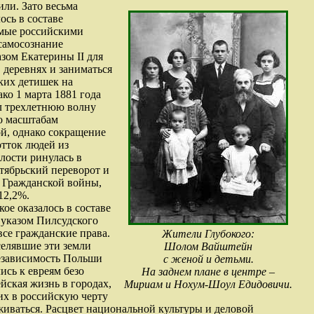
ли. Зато весьма
ось в составе
емые российскими
самосознание
зом Екатерины II для
 деревнях и заниматься
ких детишек на
ко 1 марта 1881 года
ал трехлетнюю волну
о масштабам
й, однако сокращение
отток людей из
лости ринулась в
тябрьский переворот и
я Гражданской войны,
12,2%.
кое оказалось в составе
 указом Пилсудского
все гражданские права.
Жители Глубокого:
селявшие эти земли
Шолом Вайштейн
езависимость Польши
с женой и детьми.
ись к евреям безо
На заднем плане в центре –
йская жизнь в городах,
Мириам и Нохум-Шоул Едидовичи.
х в российскую черту
аживаться. Расцвет национальной культуры и деловой