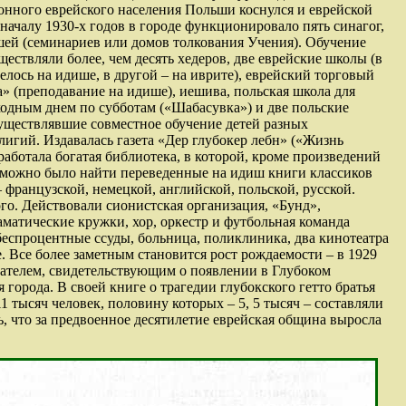
онного еврейского населения Польши коснулся и еврейской
началу 1930-х годов в городе функционировало пять синагог,
шей (семинариев или домов толкования Учения). Обучение
ествляли более, чем десять хедеров, две еврейские школы (в
елось на идише, в другой – на иврите), еврейский торговый
 (преподавание на идише), иешива, польская школа для
ходным днем по субботам («Шабасувка») и две польские
уществлявшие совместное обучение детей разных
лигий. Издавалась газета «Дер глубокер лебн» («Жизнь
работала богатая библиотека, в которой, кроме произведений
 можно было найти переведенные на идиш книги классиков
 французской, немецкой, английской, польской, русской.
го. Действовали сионистская организация, «Бунд»,
атические кружки, хор, оркестр и футбольная команда
еспроцентные ссуды, больница, поликлиника, два кинотеатра
. Все более заметным становится рост рождаемости – в 1929
зателем, свидетельствующим о появлении в Глубоком
 города. В своей книге о трагедии глубокского гетто братья
 тысяч человек, половину которых – 5, 5 тысяч – составляли
ть, что за предвоенное десятилетие еврейская община выросла