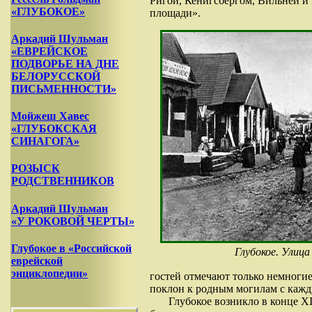
Ригой, Кенигсбергом, Вильней и
«ГЛУБОКОЕ»
площади».
Аркадий Шульман
«ЕВРЕЙСКОЕ
ПОДВОРЬЕ НА ДНЕ
БЕЛОРУССКОЙ
ПИСЬМЕННОСТИ»
Мойжеш Хавес
«ГЛУБОКСКАЯ
СИНАГОГА»
РОЗЫСК
РОДСТВЕННИКОВ
Аркадий Шульман
«У РОКОВОЙ ЧЕРТЫ»
Глубокое в «Российской
Глубокое. Улица
еврейской
энциклопедии»
гостей отмечают только немногие
поклон к родным могилам с кажды
Глубокое возникло в конце X