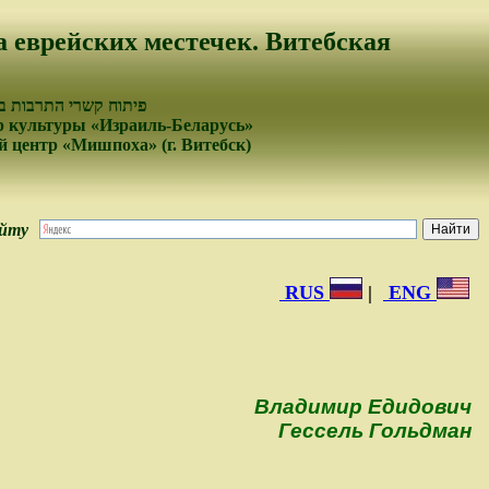
а еврейских местечек. Витебская
פיתוח קשרי התרבות בי
 культуры «Израиль-Беларусь»
 центр «Мишпоха» (г. Витебск)
айту
RUS
|
ENG
Владимир Едидович
Гессель Гольдман