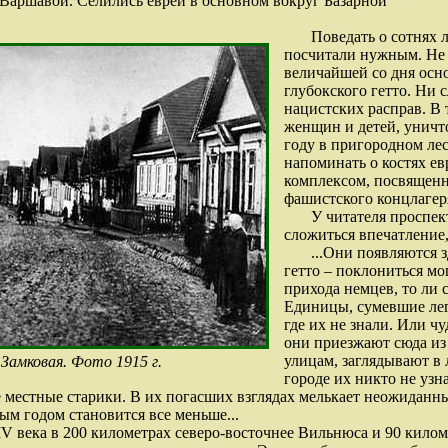
 Варшавой. Селились евреи в основном вокруг Базарной
Поведать о сотнях 
посчитали нужным. Не с
величайшей со дня осн
глубокского гетто. Ни 
нацистских расправ. В т
женщин и детей, унич
году в пригородном ле
напоминать о костях е
комплексом, посвященн
фашистского концлагеря
У читателя проспек
сложиться впечатление,
...Они появляются 
гетто – поклониться м
прихода немцев, то ли с
Единицы, сумевшие лега
где их не знали. Или 
они приезжают сюда из
улицам, заглядывают в
 Замковая. Фото 1915 г.
городе их никто не узн
 местные старики. В их погасших взглядах мелькает неожиданны
м годом становится все меньше...
IV века в 200 километрах северо-восточнее Вильнюса и 90 кило