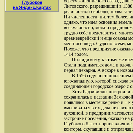
берегу живописного озера, давше
Глубокое
Литовского, разрешивший в 1388 
на Яндекс.Картах
религиозной свободы, права зан
Ни численности, ни, тем более, 
однако, что идея освоения земель
весьма опасно, можно предполож
трудно себе представить и много
древнееврейский и еще совсем м
местного люда. Судя по всему, м
Похоже, что предприятие оказало
1414 годом.
По-видимому, к этому же вре
Стали подниматься дома и вдоль 
первая пекарня. А вскоре в ново
В 1556 году постановлением 
юго-западную, которой сначала в
соединяющей городское озеро с о
Хотя Радзивиллы построили в
сохранилась в названии Замково
появлялся в местечке редко и – к
вмешиваться в их дела не считал
духовной, в предпринимательстве
застройке поселения, оказало на 
Глубокого благотворное влияние.
конторы, скупавшие и отправляв