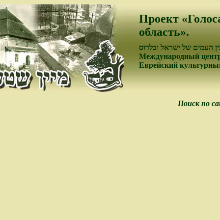
Проект «Голос
область».
ן העמים של ישראל ובלרוס
Международный центр
Еврейский культурный
Поиск по с