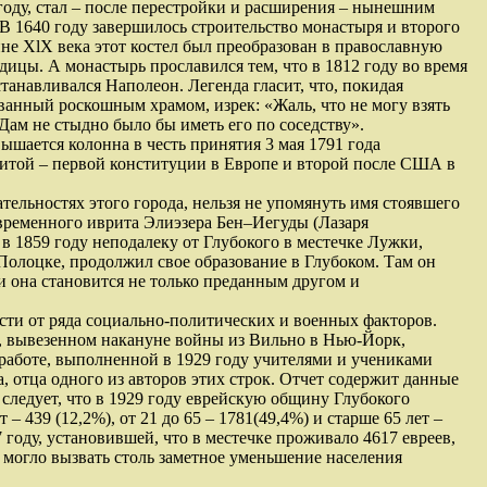
году, стал – после перестройки и расширения – нынешним
В 1640 году завершилось строительство монастыря и второго
ине XlX века этот костел был преобразован в православную
дицы. А монастырь прославился тем, что в 1812 году во время
танавливался Наполеон. Легенда гласит, что, покидая
ованный роскошным храмом, изрек: «Жаль, что не могу взять
Дам не стыдно было бы иметь его по соседству».
ышается колонна в честь принятия 3 мая 1791 года
итой – первой конституции в Европе и второй после США в
тельностях этого города, нельзя не упомянуть имя стоявшего
временного иврита Элиэзера Бен–Иегуды (Лазаря
в 1859 году неподалеку от Глубокого в местечке Лужки,
Полоцке, продолжил свое образование в Глубоком. Там он
и она становится не только преданным другом и
сти от ряда социально-политических и военных факторов.
, вывезенном накануне войны из Вильно в Нью-Йорк,
 работе, выполненной в 1929 году учителями и учениками
 отца одного из авторов этих строк. Отчет содержит данные
 следует, что в 1929 году еврейскую общину Глубокого
т – 439 (12,2%), от 21 до 65 – 1781(49,4%) и старше 65 лет –
 году, установившей, что в местечке проживало 4617 евреев,
то могло вызвать столь заметное уменьшение населения