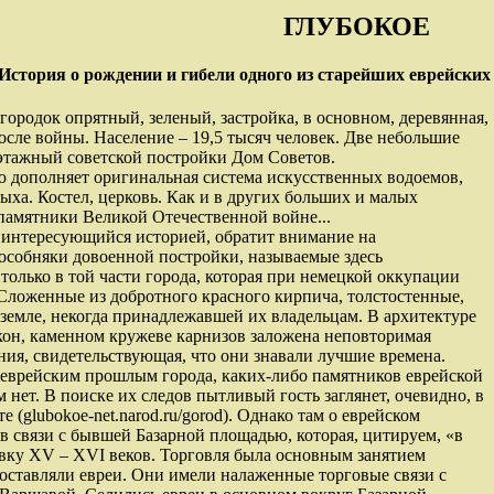
ГЛУБОКОЕ
История о рождении и гибели одного из старейших еврейск
 городок опрятный, зеленый, застройка, в основном, деревянная,
после войны. Население – 19,5 тысяч человек. Две небольшие
иэтажный советской постройки Дом Советов.
ую дополняет оригинальная система искусственных водоемов,
ха. Костел, церковь. Как и в других больших и малых
памятники Великой Отечественной войне...
 интересующийся историей, обратит внимание на
собняки довоенной постройки, называемые здесь
олько в той части города, которая при немецкой оккупации
. Сложенные из добротного красного кирпича, толстостенные,
 земле, некогда принадлежавшей их владельцам. В архитектуре
окон, каменном кружеве карнизов заложена неповторимая
ия, свидетельствующая, что они знавали лучшие времена.
с еврейским прошлым города, каких-либо памятников еврейской
 нет. В поиске их следов пытливый гость заглянет, очевидно, в
 (glubokoe-net.narod.ru/gorod). Однако там о еврейском
в связи с бывшей Базарной площадью, которая, цитируем, «в
вку ХV – XVI веков. Торговля была основным занятием
составляли евреи. Они имели налаженные торговые связи с