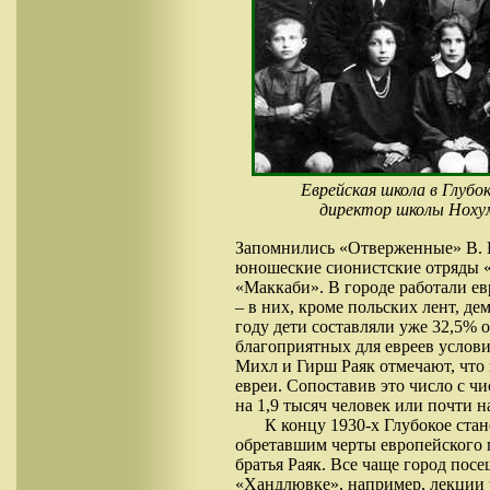
Еврейская школа в Глубок
директор школы Нохум
Запомнились «Отверженные» В. Гю
юношеские сионистские отряды «
«Маккаби». В городе работали е
– в них, кроме польских лент, д
году дети составляли уже 32,5%
благоприятных для евреев условий
Михл и Гирш Раяк отмечают, что 
евреи. Сопоставив это число с чи
на 1,9 тысяч человек или почти н
К концу 1930-х Глубокое ста
обретавшим черты европейского 
братья Раяк. Все чаще город пос
«Хандлювке», например, лекции 