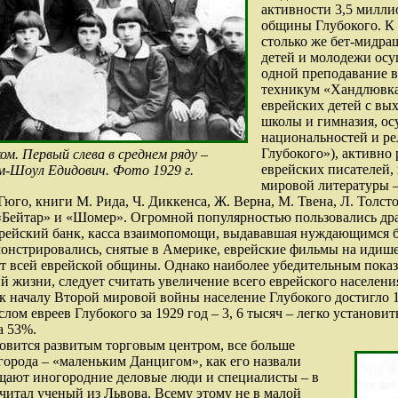
активности 3,5 милли
общины Глубокого. К 
столько же бет-мидра
детей и молодежи осущ
одной преподавание в
техникум «Хандлювка»
еврейских детей с вы
школы и гимназия, ос
национальностей и ре
Глубокого»), активно 
ом. Первый слева в среднем ряду –
еврейских писателей,
-Шоул Едидович. Фото 1929 г.
мировой литературы –
го, книги М. Рида, Ч. Диккенса, Ж. Верна, М. Твена, Л. Толсто
Бейтар» и «Шомер». Огромной популярностью пользовались драм
врейский банк, касса взаимопомощи, выдававшая нуждающимся б
емонстрировались, снятые в Америке, еврейские фильмы на идише
 от всей еврейской общины. Однако наиболее убедительным пока
 жизни, следует считать увеличение всего еврейского населения
к началу Второй мировой войны население Глубокого достигло 11
слом евреев Глубокого за 1929 год – 3, 6 тысяч – легко установи
а 53%.
новится развитым торговым центром, все больше
города – «маленьким Данцигом», как его назвали
ещают иногородние деловые люди и специалисты – в
читал ученый из Львова. Всему этому не в малой