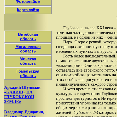
Фотоальбом
Карта сайта
Глубокое в начале XXI века –
заметная часть домов возведена 
Витебская
площади, на одной из них – сем
область
Парк. Озеро с речкой, котор
Могилевская
создающих живописную зону отды
область
населенных пунктах Беларуси, – 
Гость более наблюдательный,
Минская
немногочисленные двухэтажные о
область
«каменицами». Они сохранились т
оставалась вне еврейского гетто
Гомельская
они по-хозяйски разместились на
область
этих особняков, рисунке стен и 
индивидуальность каждого строен
Аркадий Шульман
И хотя времена эти связаны 
«КАДИШ» НА
культуры в современном Глубоком
ГЛУБОКСКОЙ
проспект для туристов в Интернете
ЗЕМЛЕ»
присутствии упоминается только 
общих чертах сохранила планиро
Владимир Едидович,
жителей Глубокого, 2/3 которых 
Гессель Гольдман