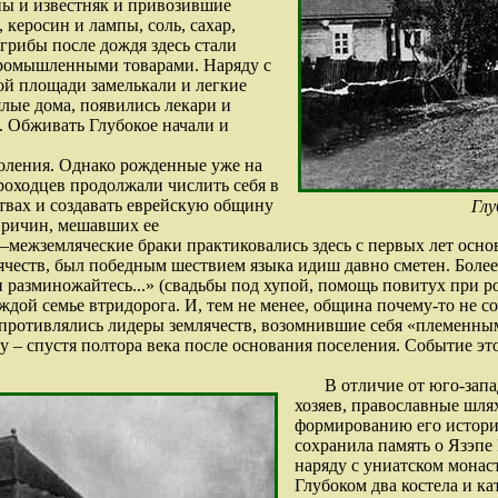
ны и известняк и привозившие
 керосин и лампы, соль, сахар,
 грибы после дождя здесь стали
промышленными товарами. Наряду с
ой площади замелькали и легкие
лые дома, появились лекари и
. Обживать Глубокое начали и
оления. Однако рожденные уже на
роходцев продолжали числить себя в
твах и создавать еврейскую общину
Глу
причин, мешавших ее
межземляческие браки практиковались здесь с первых лет основ
честв, был победным шествием языка идиш давно сметен. Более
 разминожайтесь...» (свадьбы под хупой, помощь повитух при ро
ждой семье втридорога. И, тем не менее, община почему-то не со
противлялись лидеры землячеств, возомнившие себя «племенным
оду – спустя полтора века после основания поселения. Событие 
В отличие от юго-запа
хозяев, православные шля
формированию его истори
сохранила память о Язэпе
наряду с униатском монас
Глубоком два костела и к