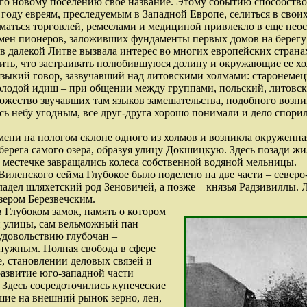
го новому поселению свое название. Этому событию способство
году евреям, преследуемым в Западной Европе, селиться в свои
иматься торговлей, ремеслами и медициной привлекло в еще не
имен пионеров, заложивших фундаменты первых домов на берегу 
 в далекой Литве вызвала интерес во многих европейских странах
ить, что застраивать полюбившуюся долину и окружающие ее хол
языкий говор, зазвучавший над литовскими холмами: старонемец
олодой идиш – при общении между группами, польский, литовски
ножество звучавших там языков замешательства, подобного возн
сь небу угодным, все друг-друга хорошо понимали и дело спори
мени на пологом склоне одного из холмов и возникла окруженн
берега самого озера, образуя улицу Докшицкую. Здесь позади ж
м местечке завращались колеса собственной водяной мельницы.
Виленского сейма Глубокое было поделено на две части – север
ладел шляхетский род Зеновичей, а позже – князья Радзивиллы. 
зером Березвечским.
 Глубоком замок, память о котором
й улицы, сам вельможный пан
 удовольствию глубочан –
 нужным. Полная свобода в сфере
, становлении деловых связей и
развитие юго-западной части
 Здесь сосредоточились купеческие
шие на внешний рынок зерно, лен,