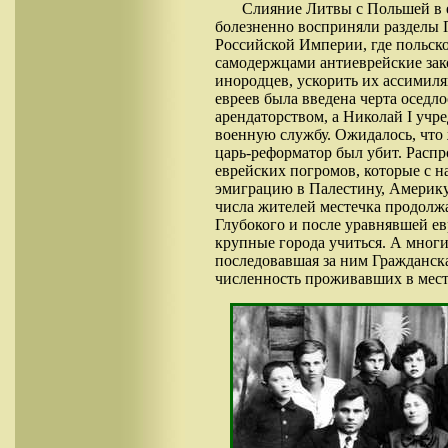
Слияние Литвы с Польшей в 
болезненно восприняли разделы П
Российской Империи, где польск
самодержцами антиеврейские зак
инородцев, ускорить их ассимиля
евреев была введена черта оседл
арендаторством, а Николай I учр
военную службу. Ожидалось, что 
царь-реформатор был убит. Распр
еврейских погромов, которые с 
эмиграцию в Палестину, Америку
числа жителей местечка продолжа
Глубокого и после уравнявшей ев
крупные города учиться. А мног
последовавшая за ним Гражданска
численность проживавших в месте