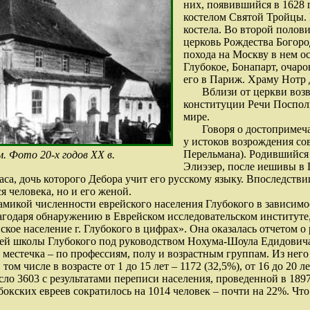
них, появившийся в 1628 
костелом Святой Тройцы. 
костела. Во второй полов
церковь Рождества Богоро
похода на Москву в нем ос
Глубокое, Бонапарт, очар
его в Париж. Храму Нотр 
Вблизи от церкви возв
конституции Речи Поспол
мире.
Говоря о достопримеча
у истоков возрождения со
Перельмана). Родившийся 
м. Фото 20-х годов XX в.
Элиэзер, после иешивы в 
са, дочь которого Дебора учит его русскому языку. Впоследстви
 человека, но и его женой.
амикой численности еврейского населения Глубокого в зависимо
агодаря обнаружению в Еврейском исследовательском институте
кое население г. Глубокого в цифрах». Она оказалась отчетом о
ей школы Глубокого под руководством Нохума-Шоула Едидовича,
в местечка – по профессиям, полу и возрастным группам. Из него
том числе в возрасте от 1 до 15 лет – 1172 (32,5%), от 16 до 20 ле
сло 3603 с результатами переписи населения, проведенной в 1897
убокских евреев сократилось на 1014 человек – почти на 22%. Ч