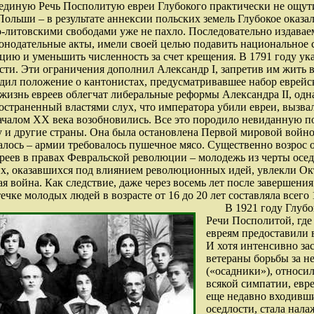
единую Речь Посполитую евреи Глубокого практически не ощути
ольши – в результате аннексии польских земель Глубокое оказал
о-литовскими свободами уже не пахло. Последовательно издава
онодательные акты, имели своей целью подавить национальное 
цию и уменьшить численность за счет крещения. В 1791 году ука
ости. Эти ограничения дополнил Александр I, запретив им жить в
едил положение о кантонистах, предусматривавшее набор еврейс
жизнь евреев облегчат либеральные реформы Александра II, одна
остраненный властями слух, что императора убили евреи, вызв
началом ХХ века возобновились. Все это породило невиданную п
 и другие страны. Она была остановлена Первой мировой войно
лось – армии требовалось пушечное мясо. Существенно возрос 
реев в правах Февральской революции – молодежь из черты осед
их, оказавшихся под влиянием революционных идей, увлекли Ок
я война. Как следствие, даже через восемь лет после завершени
чке молодых людей в возрасте от 16 до 20 лет составляла всего 
В 1921 году Глубо
Речи Посполитой, где
евреям предоставили 
И хотя интенсивно за
ветераны борьбы за н
(«осадники»), относил
всякой симпатии, евре
еще недавно входивши
оседлости, стала нал