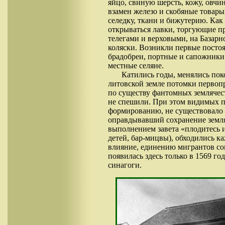
яйцо, свиную шерсть, кожу, овчи
взамен железо и скобяные товары,
селедку, ткани и бижутерию. Как
открываться лавки, торгующие 
телегами и верховыми, на Базарн
коляски. Возникли первые постоя
брадобреи, портные и сапожники
местные селяне.
Катились годы, менялись пок
литовской земле потомки первоп
по существу фантомных землячес
не спешили. При этом видимых 
формированию, не существовало –
оправдывавший сохранение земля
выполнением завета «плодитесь и
детей, бар-мицвы), обходились ка
влияние, единению мигрантов со
появилась здесь только в 1569 г
синагоги.