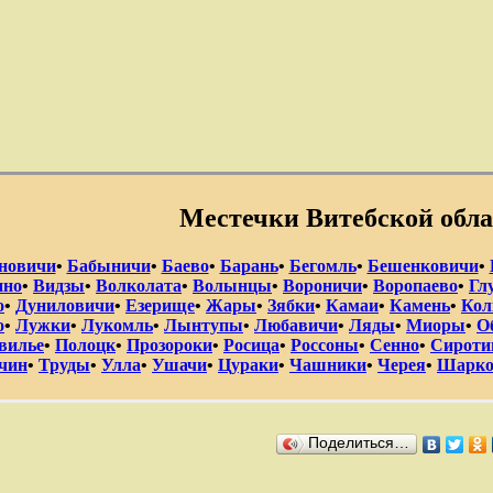
Местечки Витебской обла
новичи
•
Бабыничи
•
Баево
•
Барань
•
Бегомль
•
Бешенковичи
•
ино
•
Видзы
•
Волколата
•
Волынцы
•
Вороничи
•
Воропаево
•
Гл
о
•
Дуниловичи
•
Езерище
•
Жары
•
Зябки
•
Камаи
•
Камень
•
Ко
о
•
Лужки
•
Лукомль
•
Лынтупы
•
Любавичи
•
Ляды
•
Миоры
•
О
вилье
•
Полоцк
•
Прозороки
•
Росица
•
Россоны
•
Сенно
•
Сироти
чин
•
Труды
•
Улла
•
Ушачи
•
Цураки
•
Чашники
•
Черея
•
Шарко
Поделиться…