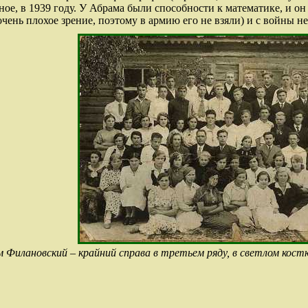
ое, в 1939 году. У Абрама были способности к математике, и он
чень плохое зрение, поэтому в армию его не взяли) и с войны не
 Филановский – крайний справа в третьем ряду, в светлом кост