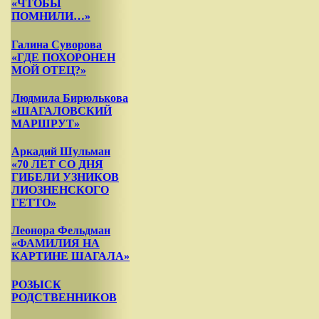
«ЧТОБЫ
ПОМНИЛИ…»
Галина Суворова
«ГДЕ ПОХОРОНЕН
МОЙ ОТЕЦ?»
Людмила Бирюлькова
«ШАГАЛОВСКИЙ
МАРШРУТ»
Аркадий Шульман
«70 ЛЕТ СО ДНЯ
ГИБЕЛИ УЗНИКОВ
ЛИОЗНЕНСКОГО
ГЕТТО»
Леонора Фельдман
«ФАМИЛИЯ НА
КАРТИНЕ ШАГАЛА»
РОЗЫСК
РОДСТВЕННИКОВ