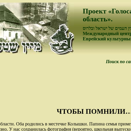
Проект «Голос
область».
ן העמים של ישראל ובלרוס
Международный центр
Еврейский культурный
Поиск по с
ЧТОБЫ ПОМНИЛИ
бласти. Оба родились в местечке Колышки. Папина семья пример
но. У нас сохранилась фотография (вероятно, школьная выпуск