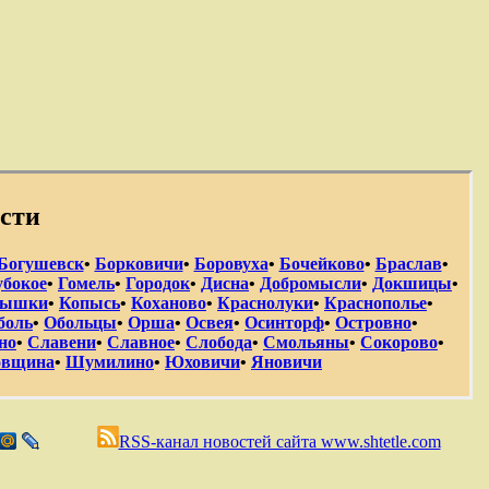
сти
Богушевск
•
Борковичи
•
Боровуха
•
Бочейково
•
Браслав
•
убокое
•
Гомель
•
Городок
•
Дисна
•
Добромысли
•
Докшицы
•
лышки
•
Копысь
•
Коханово
•
Краснолуки
•
Краснополье
•
боль
•
Обольцы
•
Орша
•
Освея
•
Осинторф
•
Островно
•
но
•
Славени
•
Славное
•
Слобода
•
Смольяны
•
Сокорово
•
вщина
•
Шумилино
•
Юховичи
•
Яновичи
RSS-канал новостей сайта www.shtetle.com