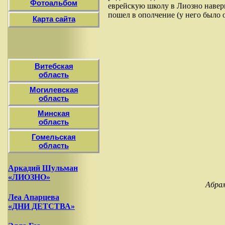
Фотоальбом
еврейскую школу в Лиозно наверн
пошел в ополчение (у него было о
Карта сайта
Витебская
область
Могилевская
область
Минская
область
Гомельская
область
Аркадий Шульман
«ЛИОЗНО»
Абрам
Леа Апарцева
«ДНИ ДЕТСТВА»