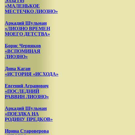
Элла Гоз
«МАЛЕНЬКОЕ
МЕСТЕЧКО ЛИОЗНО»
Аркадий Шульман
«ЛИОЗНО ВРЕМЕН
МОЕГО ДЕТСТВА»
Борис Черняков
«ВСПОМИНАЯ
ЛИОЗНО»
Дина Каган
«ИСТОРИЯ «ИСХОДА»
Евгений Агранович
«ПОСЛЕДНИЙ
РАВВИН ЛИОЗНО»
Аркадий Шульман
«ПОЕЗДКА НА
РОДИНУ ПРЕДКОВ»
Ирина Староверова