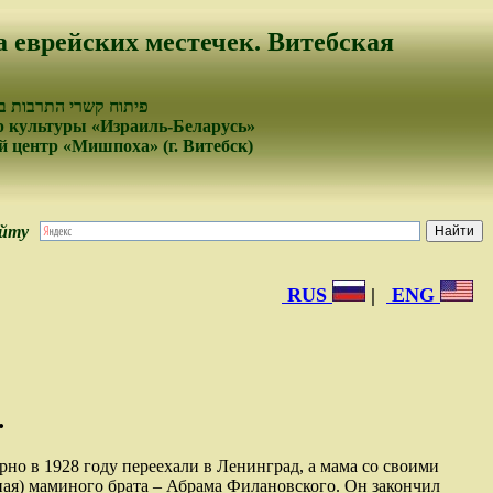
а еврейских местечек. Витебская
פיתוח קשרי התרבות בי
 культуры «Израиль-Беларусь»
 центр «Мишпоха» (г. Витебск)
айту
RUS
|
ENG
…
но в 1928 году переехали в Ленинград, а мама со своими
ная) маминого брата – Абрама Филановского. Он закончил