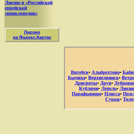
Лиозно в «Российской
еврейской
энциклопедии»
Лиозно
на Яндекс.Картах
Витебск
•
Альбрехтово
•
Баби
Бычиха
•
Верхнедвинск
•
Ветр
Дрисвяты
•
Друя
•
Дубровн
Кубличи
•
Лепель
•
Лиозн
Парафьяново
•
Плисса
•
Подс
Сураж
•
Толо