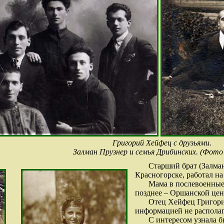
Григорий Хейфец с друзьями.
Залман Прузнер и семья Дрибинских. (Фото
Старший брат (Залман
Красногорске, работал на
Мама в послевоенные
позднее – Оршанской цен
Отец Хейфец Григори
информацией не располага
С интересом узнала б