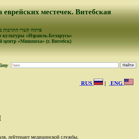
а еврейских местечек. Витебская
פיתוח קשרי התרבות בי
 культуры «Израиль-Беларусь»
 центр «Мишпоха» (г. Витебск)
айту
RUS
|
ENG
Я
.
аля, лейтенант медицинской службы.