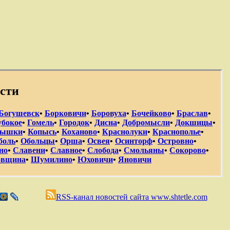
сти
Богушевск
•
Борковичи
•
Боровуха
•
Бочейково
•
Браслав
•
убокое
•
Гомель
•
Городок
•
Дисна
•
Добромысли
•
Докшицы
•
лышки
•
Копысь
•
Коханово
•
Краснолуки
•
Краснополье
•
боль
•
Обольцы
•
Орша
•
Освея
•
Осинторф
•
Островно
•
но
•
Славени
•
Славное
•
Слобода
•
Смольяны
•
Сокорово
•
вщина
•
Шумилино
•
Юховичи
•
Яновичи
RSS-канал новостей сайта www.shtetle.com