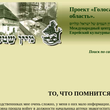
Проект «Голос
область».
ן העמים של ישראל ובלרוס
Международный центр
Еврейский культурный
Поиск по с
ТО, ЧТО ПОМНИТС
одственниках мне очень сложно, у меня о них мало информации
вна прошла войну в должности начальника аптеки эвакогоспит