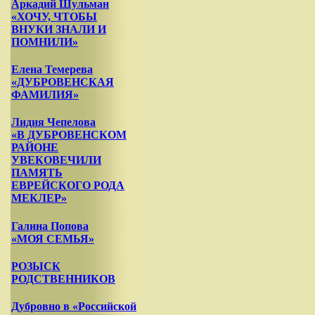
Аркадий Шульман
«ХОЧУ, ЧТОБЫ
ВНУКИ ЗНАЛИ И
ПОМНИЛИ»
Елена Темерева
«ДУБРОВЕНСКАЯ
ФАМИЛИЯ»
Лидия Чепелова
«В ДУБРОВЕНСКОМ
РАЙОНЕ
УВЕКОВЕЧИЛИ
ПАМЯТЬ
ЕВРЕЙСКОГО РОДА
МЕКЛЕР»
Галина Попова
«МОЯ СЕМЬЯ»
РОЗЫСК
РОДСТВЕННИКОВ
Дубровно в «Российской