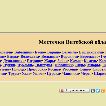
Местечки Витебской обла
новичи
•
Бабыничи
•
Баево
•
Барань
•
Бегомль
•
Бешенковичи
•
ино
•
Видзы
•
Волколата
•
Волынцы
•
Вороничи
•
Воропаево
•
Гл
о
•
Дуниловичи
•
Езерище
•
Жары
•
Зябки
•
Камаи
•
Камень
•
Ко
о
•
Лужки
•
Лукомль
•
Лынтупы
•
Любавичи
•
Ляды
•
Миоры
•
О
вилье
•
Полоцк
•
Прозороки
•
Росица
•
Россоны
•
Сенно
•
Сироти
чин
•
Труды
•
Улла
•
Ушачи
•
Цураки
•
Чашники
•
Черея
•
Шарко
Поделиться…