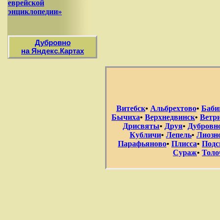
еврейской
энциклопедии»
Дубровно
на Яндекс.Картах
Витебск
•
Альбрехтово
•
Баби
Бычиха
•
Верхнедвинск
•
Ветр
Дрисвяты
•
Друя
•
Дубровн
Кубличи
•
Лепель
•
Лиозн
Парафьяново
•
Плисса
•
Подс
Сураж
•
Толо