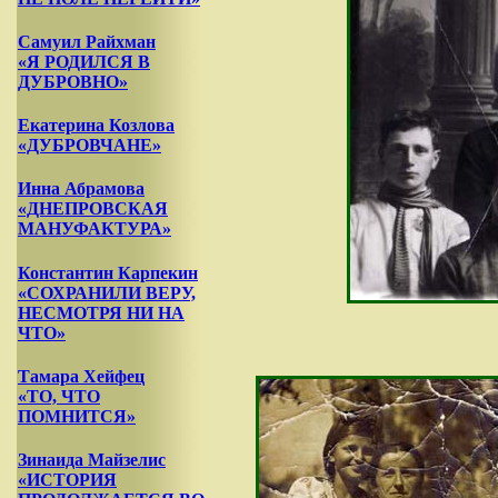
Самуил Райхман
«Я РОДИЛСЯ В
ДУБРОВНО»
Екатерина Козлова
«ДУБРОВЧАНЕ»
Инна Абрамова
«ДНЕПРОВСКАЯ
МАНУФАКТУРА»
Константин Карпекин
«СОХРАНИЛИ ВЕРУ,
НЕСМОТРЯ НИ НА
ЧТО»
Тамара Хейфец
«ТО, ЧТО
ПОМНИТСЯ»
Зинаида Майзелис
«ИСТОРИЯ