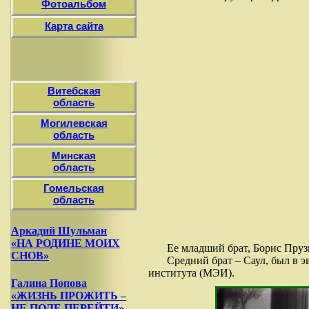
Фотоальбом
Карта сайта
Витебская
область
Могилевская
область
Минская
область
Гомельская
область
Аркадий Шульман
«НА РОДИНЕ МОИХ
Ее младший брат, Борис Пруз
СНОВ»
Средний брат – Саул, был в 
института (МЭИ).
Галина Попова
«ЖИЗНЬ ПРОЖИТЬ –
НЕ ПОЛЕ ПЕРЕЙТИ»