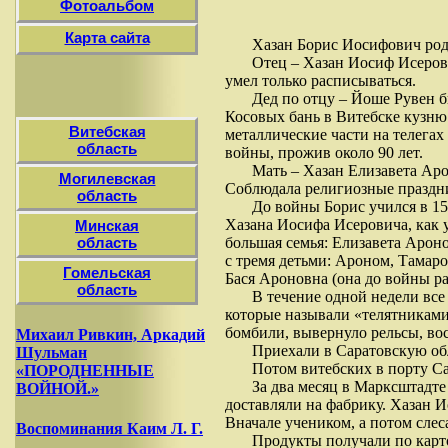
Фотоальбом
Карта сайта
Хазан Борис Иосифович роди
Отец – Хазан Иосиф Исерови
умел только расписываться.
Дед по отцу – Йоше Рувен б
Косовых бань в Витебске кузню
Витебская
металлические части на телегах
область
войны, прожив около 90 лет.
Мать – Хазан Елизавета Арон
Могилевская
Соблюдала религиозные праздни
область
До войны Борис учился в 15
Хазана Иосифа Исеровича, как у
Минская
большая семья: Елизавета Аронов
область
с тремя детьми: Ароном, Тамаро
Гомельская
Бася Ароновна (она до войны р
область
В течение одной недели вс
которые называли «телятниками»
бомбили, вывернуло рельсы, во
Михаил Ривкин, Аркадий
Приехали в Саратовскую обл
Шульман
Потом витебских в порту Са
«ПОРОДНЕННЫЕ
За два месяц в Марксштадте
ВОЙНОЙ.»
доставляли на фабрику. Хазан 
Вначале учеником, а потом слеса
Воспоминания Каим Л. Г.
Продукты получали по карт