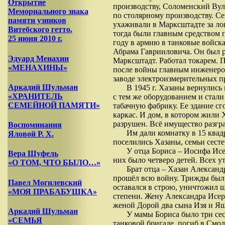
Открытие
производству, Соломенский Вул
Мемориального знака
по столярному производству. С
памяти узников
ухаживали в Марксштадте за ло
Витебского гетто.
тогда были главным средством 
25 июня 2010 г.
году в армию в танковые войск
Абрама Гаврииловича. Он был р
Эдуард Менахин
Марксштадт. Работал токарем. П
«МЕНАХИНЫ»
после войны главным инженеро
заводе электроизмерительных п
Аркадий Шульман
В 1945 г. Хазаны вернулись
«ХРАНИТЕЛЬ
с тем же оборудованием и стали
СЕМЕЙНОЙ ПАМЯТИ»
табачную фабрику. Ее здание сг
каркас. И дом, в котором жили
разрушен. Всё имущество разгр
Воспоминания
Им дали комнатку в 15 квад
Яловой Р. Х.
поселились Хазаны, семьи сесте
У отца Бориса – Иосифа Исе
Вера Шуфель
них было четверо детей. Всех 
«О ТОМ, ЧТО БЫЛО…»
Брат отца – Хазан Александ
прошёл всю войну. Трижды был 
Павел Могилевский
оставался в строю, уничтожил 
«МОЯ ПРАБАБУШКА»
степени. Жену Александра Исер
женой Дорой два сына Изя и Яша
Аркадий Шульман
У мамы Бориса было три сес
«СЕМЬЯ
танковой бригаде, погиб в Смол