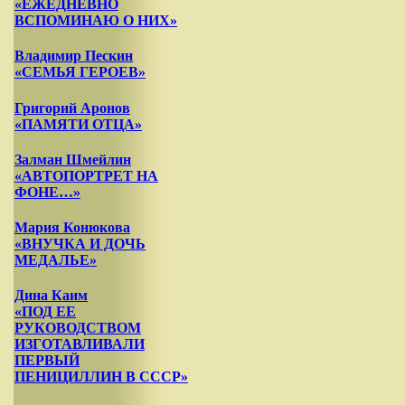
«ЕЖЕДНЕВНО
ВСПОМИНАЮ О НИХ»
Владимир Пескин
«СЕМЬЯ ГЕРОЕВ»
Григорий Аронов
«ПАМЯТИ ОТЦА»
Залман Шмейлин
«АВТОПОРТРЕТ НА
ФОНЕ…»
Мария Конюкова
«ВНУЧКА И ДОЧЬ
МЕДАЛЬЕ»
Дина Каим
«ПОД ЕЕ
РУКОВОДСТВОМ
ИЗГОТАВЛИВАЛИ
ПЕРВЫЙ
ПЕНИЦИЛЛИН В СССР»