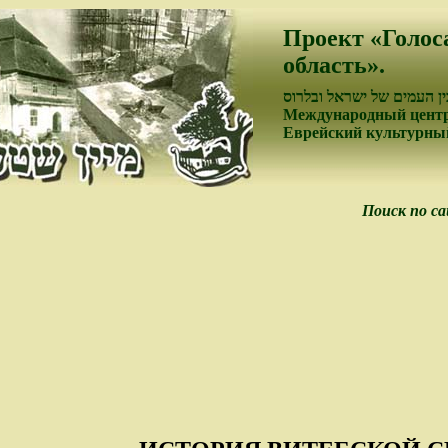
Проект «Голос
область».
ן העמים של ישראל ובלרוס
Международный центр
Еврейский культурный
Поиск по с