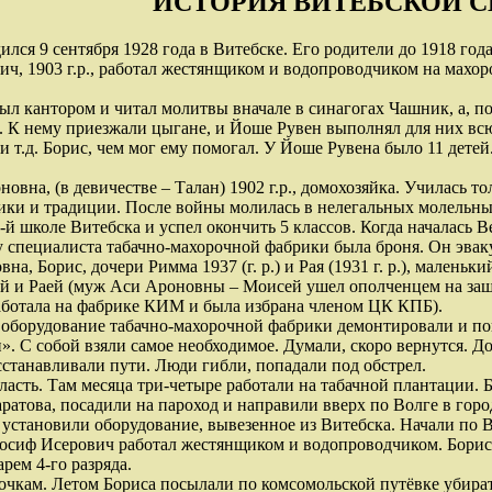
ИСТОРИЯ ВИТЕБСКОЙ 
лся 9 сентября 1928 года в Витебске. Его родители до 1918 год
ч, 1903 г.р., работал жестянщиком и водопроводчиком на махор
ыл кантором и читал молитвы вначале в синагогах Чашник, а, по
. К нему приезжали цыгане, и Йоше Рувен выполнял для них вс
 и т.д. Борис, чем мог ему помогал. У Йоше Рувена было 11 дете
овна, (в девичестве – Талан) 1902 г.р., домохозяйка. Училась т
ки и традиции. После войны молилась в нелегальных молельны
-й школе Витебска и успел окончить 5 классов. Когда началась В
 специалиста табачно-махорочной фабрики была броня. Он эвакуи
на, Борис, дочери Римма 1937 (г. р.) и Рая (1931 г. р.), маленьк
й и Раей (муж Аси Ароновны – Моисей ушел ополченцем на защит
аботала на фабрике КИМ и была избрана членом ЦК КПБ).
е оборудование табачно-махорочной фабрики демонтировали и по
. С собой взяли самое необходимое. Думали, скоро вернутся. Д
сстанавливали пути. Люди гибли, попадали под обстрел.
асть. Там месяца три-четыре работали на табачной плантации. Бо
ратова, посадили на пароход и направили вверх по Волге в горо
 установили оборудование, вывезенное из Витебска. Начали по Во
Иосиф Исерович работал жестянщиком и водопроводчиком. Борис
рем 4-го разряда.
очкам. Летом Бориса посылали по комсомольской путёвке убират