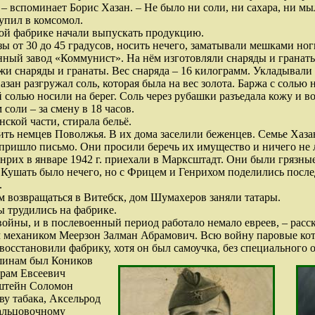
– вспоминает Борис Хазан. – Не было ни соли, ни сахара, ни мы
тупил в комсомол.
ной фабрике начали выпускать продукцию.
ы от 30 до 45 градусов, носить нечего, заматывали мешками ног
нный завод «Коммунист». На нём изготовляли снаряды и гранат
ржи снаряды и гранаты. Вес снаряда – 16 килограмм. Укладывали
зан разгружал соль, которая была на вес золота. Баржа с солью 
 солью носили на берег. Соль через рубашки разъедала кожу и в
соли – за смену в 18 часов.
ской части, стирала бельё.
лить немцев Поволжья. В их дома заселили беженцев. Семье Ха
пришло письмо. Они просили беречь их имущество и ничего не л
рих в январе 1942 г. приехали в Марксштадт. Они были грязные
 Кушать было нечего, но с Фрицем и Генрихом поделились после
.
м возвращаться в Витебск, дом Шумахеров заняли татары.
ы трудились на фабрике.
войны, и в послевоенный период работало немало евреев, – рас
механиком Меерзон Залман Абрамович. Всю войну паровые котлы
восстановили фабрику, хотя он был самоучка, без специального
шинам был Коников
рам Евсеевич
нштейн Соломон
ву табака, Аксельрод
вальцовочному