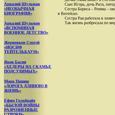
Аркадий Шульман
Сын Игорь, дочь Рита, пяте
«НЕОБЫЧНАЯ
Сестра Бориса – Римма – ок
БИОГРАФИЯ»
в Витебске.
Сестра Рая работала в хими
Так жизнь разбросала по ми
Аркадий Шульман
«ВСПОМИНАЯ
ВОЕННОЕ ДЕТСТВО»
Жерновков Сергей
«ИОСИФ
ТЕЙТЕЛЬБАУМ»
Яков Басин
«ХЕДЕРЫ НА СКАМЬЕ
ПОДСУДИМЫХ»
Марк Папиш
«ДОРОГА ДЛИНОЮ В
ЖИЗНЬ»
Ефим Гольбрайх
«БЫЛОЙ ВОЙНЫ
РАЗРОЗНЕННЫЕ
СТРОКИ»