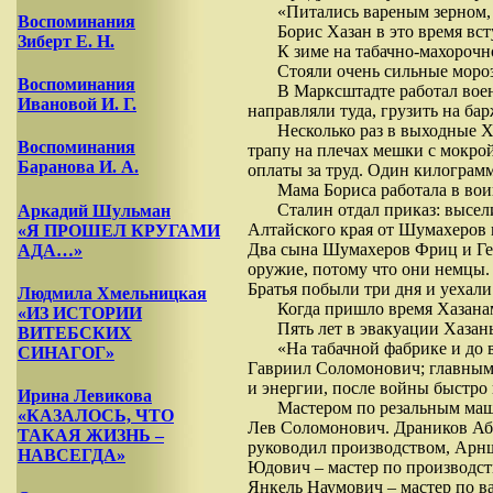
«Питались вареным зерном, 
Воспоминания
Борис Хазан в это время вс
Зиберт Е. Н.
К зиме на табачно-махороч
Стояли очень сильные мороз
Воспоминания
В Марксштадте работал вое
Ивановой И. Г.
направляли туда, грузить на ба
Несколько раз в выходные Ха
Воспоминания
трапу на плечах мешки с мокрой
Баранова И. А.
оплаты за труд. Один килограмм 
Мама Бориса работала в воин
Сталин отдал приказ: высе
Аркадий Шульман
Алтайского края от Шумахеров 
«Я ПРОШЕЛ КРУГАМИ
Два сына Шумахеров Фриц и Ген
АДА…»
оружие, потому что они немцы.
Братья побыли три дня и уехали
Людмила Хмельницкая
Когда пришло время Хазана
«ИЗ ИСТОРИИ
Пять лет в эвакуации Хазан
ВИТЕБСКИХ
«На табачной фабрике и до 
СИНАГОГ»
Гавриил Соломонович; главным 
и энергии, после войны быстро 
Ирина Левикова
Мастером по резальным ма
«КАЗАЛОСЬ, ЧТО
Лев Соломонович. Драников Аб
ТАКАЯ ЖИЗНЬ –
руководил производством, Ар
НАВСЕГДА»
Юдович – мастер по производст
Янкель Наумович – мастер по 