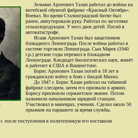
Зельман Аронович Талан работал до войны на
витебской обувной фабрике «Красный Октябрь».
Воевал. Во время Сталинградской битве был
ранен, ампутировали руку. Работал по заготовке
сельхозпродукции. У него двое детей. Погиб в
автокатастрофе.
Исаак Аронович Талан был защитником
блокадного Ленинграда. После войны работал в
системе торговли Ленинграда. Сын Марек (1940
г.р.) детские годы пережил в блокадном
Ленинграде. Кандидат биологических наук, живёт
и работает в США в Вашингтоне.
Борис Аронович Талан погиб в 18 лет в
гражданскую войну в боях с бандой Махно.
До 1947 г. Борис Хазан работал на табачной
фабрике слесарем, затем его призвали в армию.
Борису присвоили сержантское звание. Потом
назначили начальником зарядной станции.
Участвовал в маневрах, учениях. Сделал около 50
.
прыжков на парашюте за время службы.
 г. после поступления в политехникум его поставили