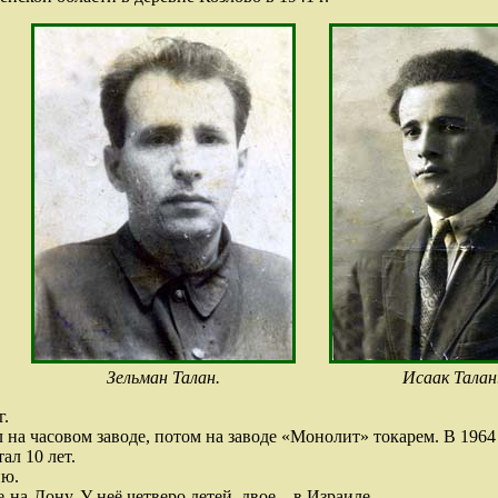
Зельман Талан.
Исаак Талан
г.
л на часовом заводе, потом на заводе «Монолит» токарем. В 1964
ал 10 лет.
ию.
на-Дону. У неё четверо детей, двое – в Израиле.