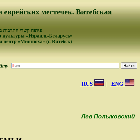
а еврейских местечек. Витебская
פיתוח קשרי התרבות בי
 культуры «Израиль-Беларусь»
 центр «Мишпоха» (г. Витебск)
айту
RUS
|
ENG
Лев Полыковский