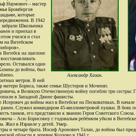
ьф Наумович – мастер
емья Бромбергов
шадьми, которые
передвижения. В 1942
а забрали Школьника
анен и приехал в
отом учился и стал
м на Витебском
риборов».
 в Витебск на эшелоне
 восстанавливать
орело. Оставался один
 Хазаны до войны, был
аблено.
Александр Хазан.
ратных метров. В ней
р матери Бориса, также семьи Шустеров и Моченят.
ровича, в Великую Отечественную войну погибли три сестры: Ге
утопили в Западной Двине фашисты.
р Исерович до войны жил в Витебске на Песковатиках. В начале
ранен. Служил командиром 45-миллиметровой пушки. В боях по
шесть танков, его представили к званию Героя Советского Союз
овича – Асю Борисовну с годовалым ребёнком убили в Витебске
. Жил в Израиле у детей. Умер.
тры и четыре брата. Иосиф Аронович Талан, до войны был предс
енской области в деревне Козлово в 1941 г.