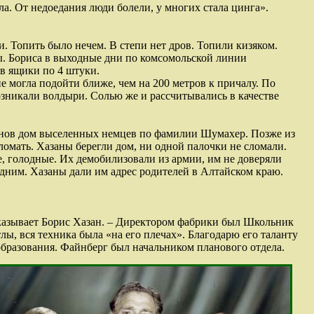
ла. От недоедания люди болели, у многих стала цинга».
и. Топить было нечем. В степи нет дров. Топили кизяком.
ы. Бориса в выходные дни по комсомольской линии
 в ящики по 4 штуки.
не могла подойти ближе, чем на 200 метров к причалу. По
озникали волдыри. Солью же и рассчитывались в качестве
занов дом выселенных немцев по фамилии Шумахер. Позже из
омать. Хазаны берегли дом, ни одной палочки не сломали.
, голодные. Их демобилизовали из армии, им не доверяли
дним. Хазаны дали им адрес родителей в Алтайском краю.
сказывает Борис Хазан. – Директором фабрики был Школьник
, вся техника была «на его плечах». Благодарю его таланту
 образования. Файнберг был начальником планового отдела.