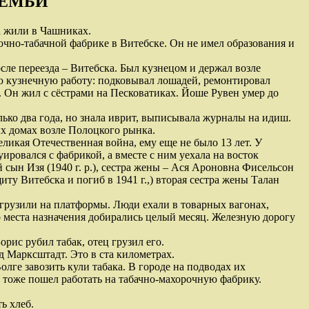
СЕМЬИ
а жили в Чашниках.
очно-табачной фабрике в Витебске. Он не имел образования и
сле переезда – Витебска. Был кузнецом и держал возле
ю кузнечную работу: подковывал лошадей, ремонтировал
й. Он жил с сёстрами на Песковатиках. Йоше Рувен умер до
олько два года, но знала иврит, выписывала журналы на идиш.
х домах возле Полоцкого рынка.
еликая Отечественная война, ему еще не было 13 лет. У
ровался с фабрикой, а вместе с ним уехала на восток
ий сын Изя (1940 г. р.), сестра жены – Ася Ароновна Фисельсон
у Витебска и погиб в 1941 г.,) вторая сестра жены Талан
грузили на платформы. Люди ехали в товарных вагонах,
о места назначения добирались целый месяц. Железную дорогу
рис рубил табак, отец грузил его.
д Марксштадт. Это в ста километрах.
лге завозить кули табака. В городе на подводах их
 тоже пошел работать на табачно-махорочную фабрику.
ь хлеб.