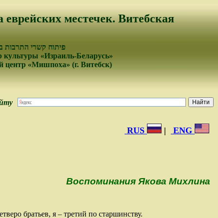
а еврейских местечек. Витебская
עמים של ישראל ובלרוס
 культуры «Израиль-Беларусь»
 центр «Мишпоха» (г. Витебск)
айту
RUS
|
ENG
Воспоминания Якова Михлина
етверо братьев, я – третий по старшинству.