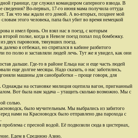
адной границе, где служил командиром саперного взвода. В
ые сведения? Во-первых, 17-го июня мама получила оттуда
т. Так что мы ждали его домой. А во-вторых, позднее мой
 словам этого человека, папа был убит во время немецкой
ова и имел бронь. Он взял нас в поезд, с которым
 второй полке, когда в Невеле поезд попал под бомбежку.
 из двух паровозов, тянувших поезд.
далеко я отбежал, но спрятался в кабине разбитого
и по полю и заставляли людей лечь. Тут же я увидел, как они
став дальше. Где-то в районе Ельца нас и еще часть людей
вали еще долгие месяцы. Надо сказать, о нас заботились,
дгоняли машины для санобработки – проще говоря, для
во. Однажды на остановке милиция оцепила вагон, пригнанный
алом. Вот была нам задача – утащить сколько возможно. Мы с
ной солью.
Красноводск, было мучительным. Мы выбрались из забитого
Перед нами на Красноводск было отправлено два парохода с
.
я проблема с пресной водой. Её подвозили сюда в цистернах,
ление. Едем в Среднюю Азию.