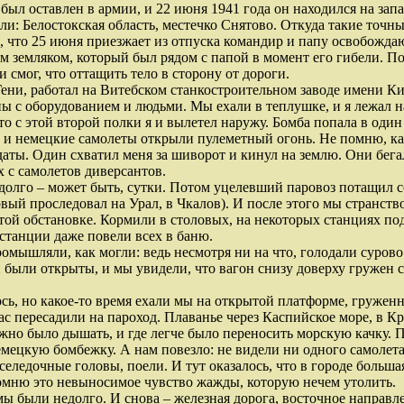
ыл оставлен в армии, и 22 июня 1941 года он находился на зап
ели: Белостокская область, местечко Снятово. Откуда такие точн
, что 25 июня приезжает из отпуска командир и папу освобождаю
м земляком, который был рядом с папой в момент его гибели. По
 и смог, что оттащить тело в сторону от дороги.
ени, работал на Витебском станкостроительном заводе имени Кир
ы с оборудованием и людьми. Мы ехали в теплушке, и я лежал на
о с этой второй полки я и вылетел наружу. Бомба попала в один
и немецкие самолеты открыли пулеметный огонь. Не помню, как 
даты. Один схватил меня за шиворот и кинул на землю. Они бегал
с самолетов диверсантов.
долго – может быть, сутки. Потом уцелевший паровоз потащил со
рвый проследовал на Урал, в Чкалов). И после этого мы странство
 той обстановке. Кормили в столовых, на некоторых станциях по
станции даже повели всех в баню.
омышляли, как могли: ведь несмотря ни на что, голодали суро
 были открыты, и мы увидели, что вагон снизу доверху гружен с
сь, но какое-то время ехали мы на открытой платформе, гружен
нас пересадили на пароход. Плаванье через Каспийское море, в 
жно было дышать, и где легче было переносить морскую качку. 
мецкую бомбежку. А нам повезло: не видели ни одного самолета
еледочные головы, поели. И тут оказалось, что в городе больша
омню это невыносимое чувство жажды, которую нечем утолить.
мы были недолго. И снова – железная дорога, восточное направ