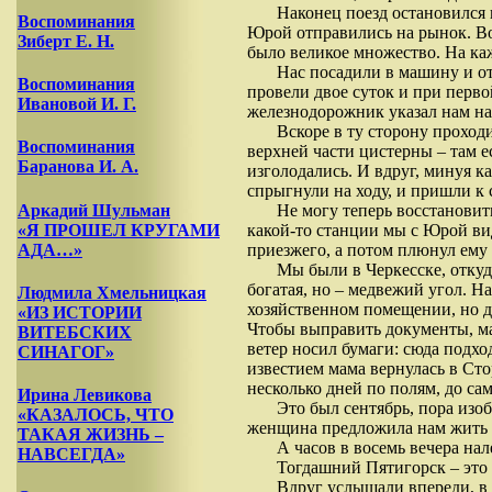
Наконец поезд остановился 
Воспоминания
Юрой отправились на рынок. Во
Зиберт Е. Н.
было великое множество. На ка
Нас посадили в машину и от
Воспоминания
провели двое суток и при перво
Ивановой И. Г.
железнодорожник указал нам на
Вскоре в ту сторону проход
Воспоминания
верхней части цистерны – там е
Баранова И. А.
изголодались. И вдруг, минуя к
спрыгнули на ходу, и пришли к 
Не могу теперь восстановит
Аркадий Шульман
какой-то станции мы с Юрой ви
«Я ПРОШЕЛ КРУГАМИ
приезжего, а потом плюнул ему 
АДА…»
Мы были в Черкесске, откуд
богатая, но – медвежий угол. Н
Людмила Хмельницкая
хозяйственном помещении, но да
«ИЗ ИСТОРИИ
Чтобы выправить документы, мат
ВИТЕБСКИХ
ветер носил бумаги: сюда подх
СИНАГОГ»
известием мама вернулась в Сто
несколько дней по полям, до са
Ирина Левикова
Это был сентябрь, пора изо
«КАЗАЛОСЬ, ЧТО
женщина предложила нам жить у н
ТАКАЯ ЖИЗНЬ –
А часов в восемь вечера на
НАВСЕГДА»
Тогдашний Пятигорск – это 
Вдруг услышали впереди, в