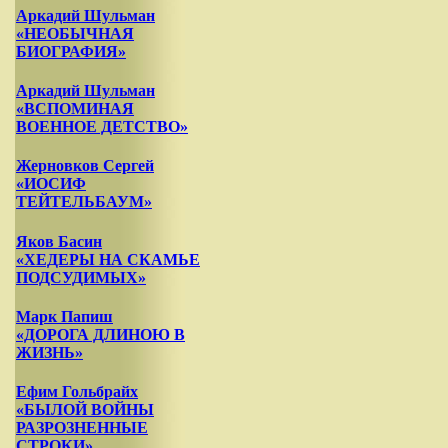
Аркадий Шульман
«НЕОБЫЧНАЯ
БИОГРАФИЯ»
Аркадий Шульман
«ВСПОМИНАЯ
ВОЕННОЕ ДЕТСТВО»
Жерновков Сергей
«ИОСИФ
ТЕЙТЕЛЬБАУМ»
Яков Басин
«ХЕДЕРЫ НА СКАМЬЕ
ПОДСУДИМЫХ»
Марк Папиш
«ДОРОГА ДЛИНОЮ В
ЖИЗНЬ»
Ефим Гольбрайх
«БЫЛОЙ ВОЙНЫ
РАЗРОЗНЕННЫЕ
СТРОКИ»