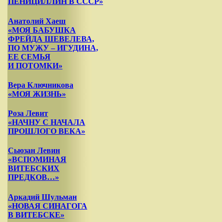
ПЕНИЦИЛЛИН В СССР»
Анатолий Хаеш
«МОЯ БАБУШКА
ФРЕЙДА ШЕВЕЛЕВА,
ПО МУЖУ – ИГУДИНА,
ЕЕ СЕМЬЯ
И ПОТОМКИ»
Вера Ключникова
«МОЯ ЖИЗНЬ»
Роза Левит
«НАЧНУ С НАЧАЛА
ПРОШЛОГО ВЕКА»
Сьюзан Левин
«ВСПОМИНАЯ
ВИТЕБСКИХ
ПРЕДКОВ…»
Аркадий Шульман
«НОВАЯ СИНАГОГА
В ВИТЕБСКЕ»