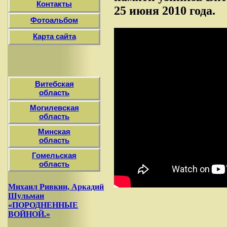
Контакты
25 июня 2010 года.
Фотоальбом
Карта сайта
Витебская
область
Могилевская
область
Минская
область
Гомельская
область
Михаил Ривкин, Аркадий
Шульман
«ПОРОДНЕННЫЕ
ВОЙНОЙ.»