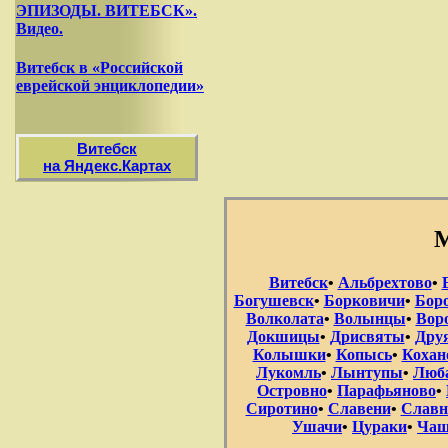
ЭПИЗОДЫ. ВИТЕБСК».
Видео.
Витебск в «Российской
еврейской энциклопедии»
Витебск
на Яндекс.Картах
М
Витебск
•
Альбрехтово
•
Богушевск
•
Борковичи
•
Бор
Волколата
•
Волынцы
•
Вор
Докшицы
•
Дрисвяты
•
Дру
Колышки
•
Копысь
•
Кохан
Лукомль
•
Лынтупы
•
Люб
Островно
•
Парафьяново
•
Сиротино
•
Славени
•
Славн
Ушачи
•
Цураки
•
Чаш