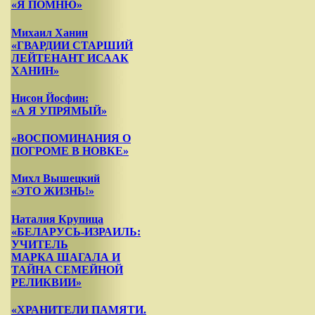
«Я ПОМНЮ»
Михаил Ханин
«ГВАРДИИ СТАРШИЙ
ЛЕЙТЕНАНТ ИСААК
ХАНИН»
Нисон Йосфин:
«А Я УПРЯМЫЙ»
«ВОСПОМИНАНИЯ О
ПОГРОМЕ В НОВКЕ»
Михл Вышецкий
«ЭТО ЖИЗНЬ!»
Наталия Крупица
«БЕЛАРУСЬ-ИЗРАИЛЬ:
УЧИТЕЛЬ
МАРКА ШАГАЛА И
ТАЙНА СЕМЕЙНОЙ
РЕЛИКВИИ»
«ХРАНИТЕЛИ ПАМЯТИ.