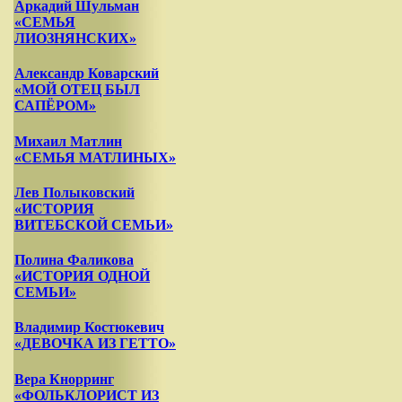
Аркадий Шульман
«СЕМЬЯ
ЛИОЗНЯНСКИХ»
Александр Коварский
«МОЙ ОТЕЦ БЫЛ
САПЁРОМ»
Михаил Матлин
«СЕМЬЯ МАТЛИНЫХ»
Лев Полыковский
«ИСТОРИЯ
ВИТЕБСКОЙ СЕМЬИ»
Полина Фаликова
«ИСТОРИЯ ОДНОЙ
СЕМЬИ»
Владимир Костюкевич
«ДЕВОЧКА ИЗ ГЕТТО»
Вера Кнорринг
«ФОЛЬКЛОРИСТ ИЗ