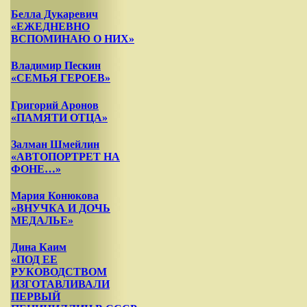
Белла Дукаревич
«ЕЖЕДНЕВНО
ВСПОМИНАЮ О НИХ»
Владимир Пескин
«СЕМЬЯ ГЕРОЕВ»
Григорий Аронов
«ПАМЯТИ ОТЦА»
Залман Шмейлин
«АВТОПОРТРЕТ НА
ФОНЕ…»
Мария Конюкова
«ВНУЧКА И ДОЧЬ
МЕДАЛЬЕ»
Дина Каим
«ПОД ЕЕ
РУКОВОДСТВОМ
ИЗГОТАВЛИВАЛИ
ПЕРВЫЙ