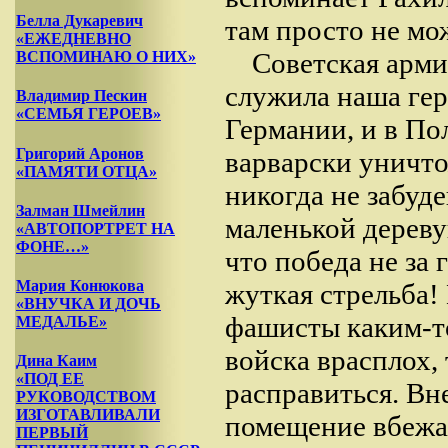
Белла Дукаревич
там просто не мо
«ЕЖЕДНЕВНО
Советская арми
ВСПОМИНАЮ О НИХ»
служила наша гер
Владимир Пескин
«СЕМЬЯ ГЕРОЕВ»
Германии, и в По
Григорий Аронов
варварски уничт
«ПАМЯТИ ОТЦА»
никогда не забуд
Залман Шмейлин
маленькой дереву
«АВТОПОРТРЕТ НА
ФОНЕ…»
что победа не за
Мария Конюкова
жуткая стрельба! 
«ВНУЧКА И ДОЧЬ
фашисты каким-то
МЕДАЛЬЕ»
войска врасплох,
Дина Каим
«ПОД ЕЕ
расправиться. Вне
РУКОВОДСТВОМ
ИЗГОТАВЛИВАЛИ
помещение вбежа
ПЕРВЫЙ