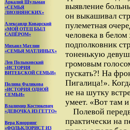
Аркадий Шульман
выявление больн
«СЕМЬЯ
ЛИОЗНЯНСКИХ»
он выкашивал стр
пулеметная очере
Александр Коварский
«МОЙ ОТЕЦ БЫЛ
человека в белом
САПЁРОМ»
подполковник стр
Михаил Матлин
«СЕМЬЯ МАТЛИНЫХ»
тоненькую девушк
громовым голосом
Лев Полыковский
«ИСТОРИЯ
пускать?! На фро
ВИТЕБСКОЙ СЕМЬИ»
Пигалица!». Когд
Полина Фаликова
«ИСТОРИЯ ОДНОЙ
не на шутку встр
СЕМЬИ»
умеет. «Вот там и
Владимир Костюкевич
Полевой перед
«ДЕВОЧКА ИЗ ГЕТТО»
практически на 
Вера Кнорринг
«ФОЛЬКЛОРИСТ ИЗ