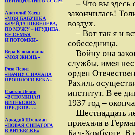
ПЕНИЦИЛЛИН В СССР»
– Что вы здесь
закончилась! Толь
Анатолий Хаеш
«МОЯ БАБУШКА
воздух.
ФРЕЙДА ШЕВЕЛЕВА,
ПО МУЖУ – ИГУДИНА,
– Вот так я и в
ЕЕ СЕМЬЯ
И ПОТОМКИ»
собеседница.
Войну она зако
Вера Ключникова
«МОЯ ЖИЗНЬ»
службы, имея нес
Роза Левит
орден Отечествен
«НАЧНУ С НАЧАЛА
ПРОШЛОГО ВЕКА»
Рахиль осуществ
институт. В ее ди
Сьюзан Левин
«ВСПОМИНАЯ
1937 год – оконч
ВИТЕБСКИХ
ПРЕДКОВ…»
Шестнадцать л
Аркадий Шульман
приехала в Герма
«НОВАЯ СИНАГОГА
Бад-Хомбурге. В 
В ВИТЕБСКЕ»