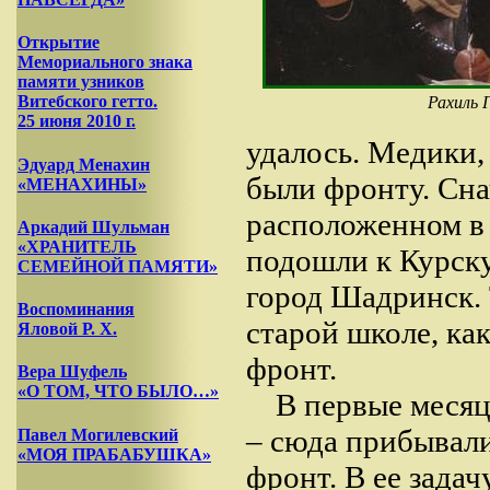
Открытие
Мемориального знака
памяти узников
Витебского гетто.
Рахиль 
25 июня 2010 г.
удалось. Медики,
Эдуард Менахин
были фронту. Сна
«МЕНАХИНЫ»
расположенном в
Аркадий Шульман
«ХРАНИТЕЛЬ
подошли к Курску
СЕМЕЙНОЙ ПАМЯТИ»
город Шадринск. 
Воспоминания
старой школе, ка
Яловой Р. Х.
фронт.
Вера Шуфель
«О ТОМ, ЧТО БЫЛО…»
В первые месяц
– сюда прибывали
Павел Могилевский
«МОЯ ПРАБАБУШКА»
фронт. В ее зада