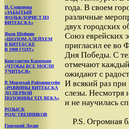
года. В своем го
И. Смирнова
«ЗАБЫТЫЙ
различные меропр
ФОЛЬКЛОРИСТ ИЗ
ВИТЕБСКА»
двух городских о
Союз еврейских 
Яков Шейнин
«ШОЛОМ-АЛЕЙХЕМ
пригласил ее во 
В ВИТЕБСКЕ
В 1908 ГОДУ»
Дня Победы. С те
Константин Карпекин
отмечают каждый 
«ЧТОБЫ ВСЕ МОГЛИ
УЧИТЬСЯ»
ожидают с радость
И всякий раз при
Р. Мордехай Райхинштейн
«РАВВИНЫ ВИТЕБСКА
слезы. Несмотря н
ДО ПЕРВОЙ
ПОЛОВИНЫ XIX ВЕКА»
и не научилась сп
РОЗЫСК
РОДСТВЕННИКОВ
P.S. Огромная 
Григорий Лесин