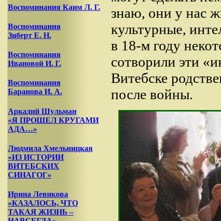
Воспоминания Каим Л. Г.
знаю, они у нас 
культурные, инте
Воспоминания
Зиберт Е. Н.
в 18-м году некот
Воспоминания
сотворили эти «и
Ивановой И. Г.
Витебске родстве
Воспоминания
после войны.
Баранова И. А.
Аркадий Шульман
«Я ПРОШЕЛ КРУГАМИ
АДА…»
Людмила Хмельницкая
«ИЗ ИСТОРИИ
ВИТЕБСКИХ
СИНАГОГ»
Ирина Левикова
«КАЗАЛОСЬ, ЧТО
ТАКАЯ ЖИЗНЬ –
НАВСЕГДА»