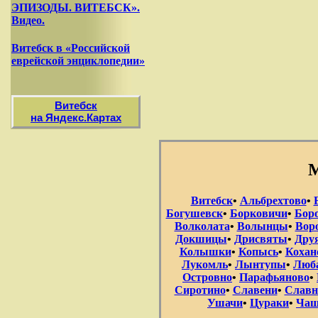
ЭПИЗОДЫ. ВИТЕБСК».
Видео.
Витебск в «Российской
еврейской энциклопедии»
Витебск
на Яндекс.Картах
М
Витебск
•
Альбрехтово
•
Богушевск
•
Борковичи
•
Бор
Волколата
•
Волынцы
•
Вор
Докшицы
•
Дрисвяты
•
Дру
Колышки
•
Копысь
•
Кохан
Лукомль
•
Лынтупы
•
Люб
Островно
•
Парафьяново
•
Сиротино
•
Славени
•
Славн
Ушачи
•
Цураки
•
Чаш