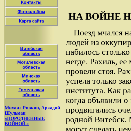
Контакты
Фотоальбом
НА ВОЙНЕ 
Карта сайта
Поезд мчался на
людей из оккупир
Витебская
набилось столько
область
негде. Рахиль, е
Могилевская
область
провели стоя. Рах
Минская
успела только за
область
института. Как р
Гомельская
область
когда объявили о
продвигались оче
Михаил Ривкин, Аркадий
Шульман
родной Витебск. 
«ПОРОДНЕННЫЕ
ВОЙНОЙ.»
могут сделать не