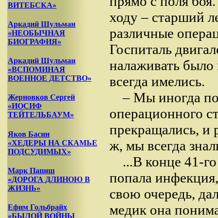
прямо с поля боя
ВИТЕБСКА»
ходу – старший л
Аркадий Шульман
различные операц
«НЕОБЫЧНАЯ
БИОГРАФИЯ»
Госпиталь двигал
Аркадий Шульман
налаживать было н
«ВСПОМИНАЯ
всегда имелись.
ВОЕННОЕ ДЕТСТВО»
– Мы иногда по
Жерновков Сергей
«ИОСИФ
операционного ст
ТЕЙТЕЛЬБАУМ»
прекращались, и 
Яков Басин
ж, мы всегда знал
«ХЕДЕРЫ НА СКАМЬЕ
ПОДСУДИМЫХ»
...В конце 41-г
Марк Папиш
попала инфекция,
«ДОРОГА ДЛИНОЮ В
ЖИЗНЬ»
свою очередь, да
медик она понима
Ефим Гольбрайх
«БЫЛОЙ ВОЙНЫ