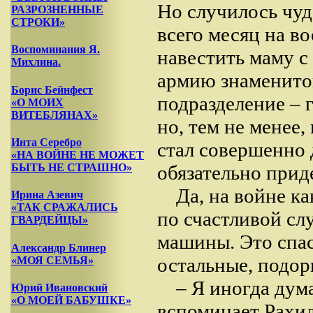
Но случилось чуд
РАЗРОЗНЕННЫЕ
СТРОКИ»
всего месяц на в
Воспоминания Я.
навестить маму с 
Михлина.
армию знаменитог
Борис Бейнфест
подразделение – 
«О МОИХ
ВИТЕБЛЯНАХ»
но, тем не менее,
Инта Серебро
стал совершенно 
«НА ВОЙНЕ НЕ МОЖЕТ
обязательно прид
БЫТЬ НЕ СТРАШНО»
Да, на войне к
Ирина Азевич
«ТАК СРАЖАЛИСЬ
по счастливой сл
ГВАРДЕЙЦЫ»
машины. Это спас
Александр Блинер
остальные, подор
«МОЯ СЕМЬЯ»
– Я иногда дума
Юрий Ивановский
«О МОЕЙ БАБУШКЕ»
вспоминает Рахил