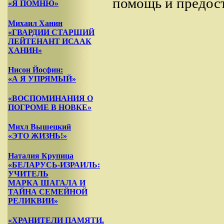
помощь и предос
«Я ПОМНЮ»
Михаил Ханин
«ГВАРДИИ СТАРШИЙ
ЛЕЙТЕНАНТ ИСААК
ХАНИН»
Нисон Йосфин:
«А Я УПРЯМЫЙ»
«ВОСПОМИНАНИЯ О
ПОГРОМЕ В НОВКЕ»
Михл Вышецкий
«ЭТО ЖИЗНЬ!»
Наталия Крупица
«БЕЛАРУСЬ-ИЗРАИЛЬ:
УЧИТЕЛЬ
МАРКА ШАГАЛА И
ТАЙНА СЕМЕЙНОЙ
РЕЛИКВИИ»
«ХРАНИТЕЛИ ПАМЯТИ.