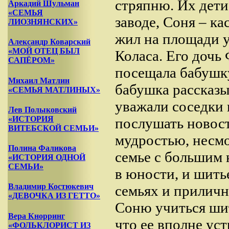
стряпню. Их дети
Аркадий Шульман
«СЕМЬЯ
заводе, Соня – ка
ЛИОЗНЯНСКИХ»
жил на площади у
Александр Коварский
«МОЙ ОТЕЦ БЫЛ
Коласа. Его дочь
САПЁРОМ»
посещала бабушк
Михаил Матлин
бабушка рассказы
«СЕМЬЯ МАТЛИНЫХ»
уважали соседки 
Лев Полыковский
«ИСТОРИЯ
послушать новост
ВИТЕБСКОЙ СЕМЬИ»
мудростью, несмо
Полина Фаликова
семье с большим 
«ИСТОРИЯ ОДНОЙ
СЕМЬИ»
в юности, и шить
Владимир Костюкевич
семьях и приличн
«ДЕВОЧКА ИЗ ГЕТТО»
Соню учиться шит
Вера Кнорринг
что ее вполне уст
«ФОЛЬКЛОРИСТ ИЗ