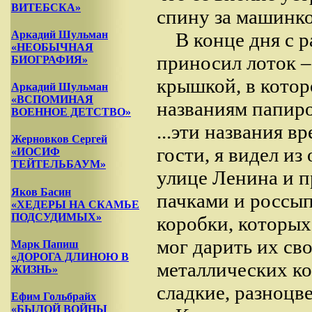
ВИТЕБСКА»
спину за машинко
Аркадий Шульман
В конце дня с 
«НЕОБЫЧНАЯ
приносил лоток –
БИОГРАФИЯ»
крышкой, в котор
Аркадий Шульман
«ВСПОМИНАЯ
названиям папиро
ВОЕННОЕ ДЕТСТВО»
...эти названия в
Жерновков Сергей
гости, я видел из
«ИОСИФ
ТЕЙТЕЛЬБАУМ»
улице Ленина и п
Яков Басин
пачками и россып
«ХЕДЕРЫ НА СКАМЬЕ
ПОДСУДИМЫХ»
коробки, которых 
мог дарить их св
Марк Папиш
«ДОРОГА ДЛИНОЮ В
металлических ко
ЖИЗНЬ»
сладкие, разноцв
Ефим Гольбрайх
«БЫЛОЙ ВОЙНЫ