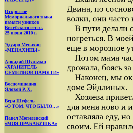
Двина, по сосново
Открытие
волки, они часто
Мемориального знака
памяти узников
В пути делали 
Витебского гетто.
25 июня 2010 г.
погреться. В моей
Эдуард Менахин
еще в морозное у
«МЕНАХИНЫ»
Потом мама час
Аркадий Шульман
дрожала, боясь за 
«ХРАНИТЕЛЬ
СЕМЕЙНОЙ ПАМЯТИ»
Наконец, мы ок
Воспоминания
доме Эйдлиных.
Яловой Р. Х.
Хозяева привет
Вера Шуфель
для меня ново и 
«О ТОМ, ЧТО БЫЛО…»
оставляла еду, н
Павел Могилевский
«МОЯ ПРАБАБУШКА»
своим. Ей нравило