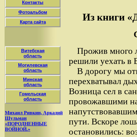
Контакты
Фотоальбом
Из книги
Карта сайта
Прожив много л
Витебская
область
решили уехать в 
Могилевская
В дорогу мы от
область
перехватывал дых
Минская
область
Возница сел в са
Гомельская
область
провожавшими нас
напутствовавшим
Михаил Ривкин, Аркадий
Шульман
пути. Вскоре лош
«ПОРОДНЕННЫЕ
ВОЙНОЙ.»
остановились: во