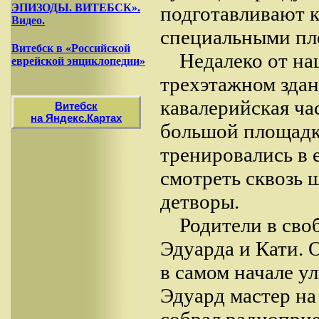
ЭПИЗОДЫ. ВИТЕБСК».
подготавливают к
Видео.
специальными пл
Витебск в «Российской
Недалеко от на
еврейской энциклопедии»
трехэтажном здан
кавалерийская ча
Витебск
на Яндекс.Картах
большой площадке
тренировались в е
смотреть сквозь 
детворы.
Родители в сво
Эдуарда и Кати. 
в самом начале у
Эдуард мастер на