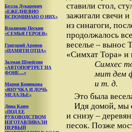
ставили стол, сту
Белла Дукаревич
«ЕЖЕДНЕВНО
зажигали свечи и
ВСПОМИНАЮ О НИХ»
из синагоги, посл
Владимир Пескин
продолжалось все
«СЕМЬЯ ГЕРОЕВ»
веселье – вынос 
Григорий Аронов
«ПАМЯТИ ОТЦА»
«Симхат Тора» и 
Симхес то
Залман Шмейлин
«АВТОПОРТРЕТ НА
мит дем 
ФОНЕ…»
и т. д.
Мария Конюкова
«ВНУЧКА И ДОЧЬ
Это была весел
МЕДАЛЬЕ»
Идя домой, мы с
Дина Каим
«ПОД ЕЕ
и снизу – деревя
РУКОВОДСТВОМ
ИЗГОТАВЛИВАЛИ
песок. Позже мо
ПЕРВЫЙ