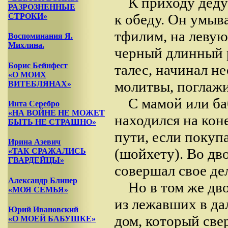
К приходу деду
РАЗРОЗНЕННЫЕ
к обеду. Он умыв
СТРОКИ»
тфилим, на левую
Воспоминания Я.
Михлина.
черный длинный р
Борис Бейнфест
талес, начинал н
«О МОИХ
молитвы, поглажи
ВИТЕБЛЯНАХ»
С мамой или ба
Инта Серебро
«НА ВОЙНЕ НЕ МОЖЕТ
находился на кон
БЫТЬ НЕ СТРАШНО»
пути, если покуп
Ирина Азевич
(шойхету). Во дво
«ТАК СРАЖАЛИСЬ
ГВАРДЕЙЦЫ»
совершал свое де
Александр Блинер
Но в том же дв
«МОЯ СЕМЬЯ»
из лежавших в да
Юрий Ивановский
дом, который све
«О МОЕЙ БАБУШКЕ»