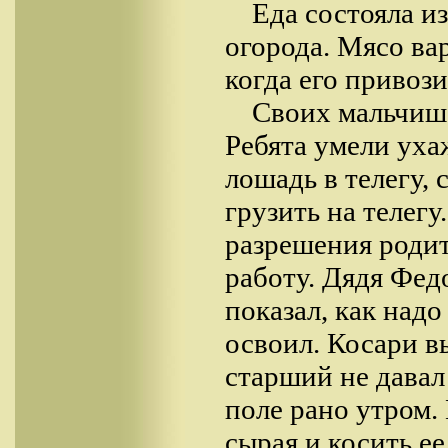
Еда состояла и
огорода. Мясо ва
когда его привози
Своих мальчише
Ребята умели ухаж
лошадь в телегу, 
грузить на телегу
разрешения родит
работу. Дядя Фед
показал, как надо
освоил. Косари в
старший не давал
поле рано утром.
сырая и косить ее