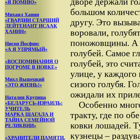
дворе держали го
«Я ПОМНЮ»
большом количест
Михаил Ханин
другу. Это вызыв
«ГВАРДИИ СТАРШИЙ
ЛЕЙТЕНАНТ ИСААК
воровали, голубя
ХАНИН»
поножовщины. А 
Нисон Йосфин:
«А Я УПРЯМЫЙ»
голубей. Самое г
голубей, это счи
«ВОСПОМИНАНИЯ О
ПОГРОМЕ В НОВКЕ»
улице, у каждого
Михл Вышецкий
сизого голубя. Го
«ЭТО ЖИЗНЬ!»
ожидали их приле
Наталия Крупица
Особенно мног
«БЕЛАРУСЬ-ИЗРАИЛЬ:
УЧИТЕЛЬ
тракту, где по об
МАРКА ШАГАЛА И
ТАЙНА СЕМЕЙНОЙ
ковки лошадей. Т
РЕЛИКВИИ»
кузнецы – раздув
«ХРАНИТЕЛИ ПАМЯТИ.