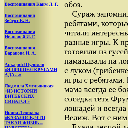
обоз.
Воспоминания Каим Л. Г.
Сураж запомни
Воспоминания
Зиберт Е. Н.
ребятами, которы
читали интересны
Воспоминания
Ивановой И. Г.
разные игры. К п
Воспоминания
готовили из гусе
Баранова И. А.
намазывали на л
Аркадий Шульман
с луком (грибенк
«Я ПРОШЕЛ КРУГАМИ
АДА…»
игры с ребятами.
Людмила Хмельницкая
мама всегда ее бо
«ИЗ ИСТОРИИ
ВИТЕБСКИХ
соседка тетя Фр
СИНАГОГ»
лошадей и всегда
Ирина Левикова
Велиж. Вот с ним 
«КАЗАЛОСЬ, ЧТО
ТАКАЯ ЖИЗНЬ –
Ехали лесной д
НАВСЕГДА»