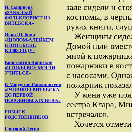
зале сидели и ст
И. Смирнова
«ЗАБЫТЫЙ
костюмы, в черны
ФОЛЬКЛОРИСТ ИЗ
ВИТЕБСКА»
руках книги, слу
Женщины сидели
Яков Шейнин
«ШОЛОМ-АЛЕЙХЕМ
Домой шли вместе
В ВИТЕБСКЕ
В 1908 ГОДУ»
мной к пожарника
Константин Карпекин
пожарники в кост
«ЧТОБЫ ВСЕ МОГЛИ
УЧИТЬСЯ»
с насосами. Одна
пожарник показал
Р. Мордехай Райхинштейн
«РАВВИНЫ ВИТЕБСКА
У меня уже поя
ДО ПЕРВОЙ
ПОЛОВИНЫ XIX ВЕКА»
сестра Клара, Ми
РОЗЫСК
встречался.
РОДСТВЕННИКОВ
Хочется отмети
Григорий Лесин