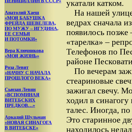
укатали катком.
ПЕНИЦИЛЛИН В СССР»
На нашей улице
Анатолий Хаеш
«МОЯ БАБУШКА
ведрах сначала из
ФРЕЙДА ШЕВЕЛЕВА,
ПО МУЖУ – ИГУДИНА,
появилось позже 
ЕЕ СЕМЬЯ
И ПОТОМКИ»
«тарелка» – репр
Телефонов по Пес
Вера Ключникова
«МОЯ ЖИЗНЬ»
районе Песковати
Роза Левит
По вечерам за
«НАЧНУ С НАЧАЛА
ПРОШЛОГО ВЕКА»
стеариновые свеч
зажигал свечу. Мо
Сьюзан Левин
«ВСПОМИНАЯ
ходил в синагогу 
ВИТЕБСКИХ
ПРЕДКОВ…»
талес. Иногда, по
Аркадий Шульман
Это старинное дв
«НОВАЯ СИНАГОГА
находилось недал
В ВИТЕБСКЕ»