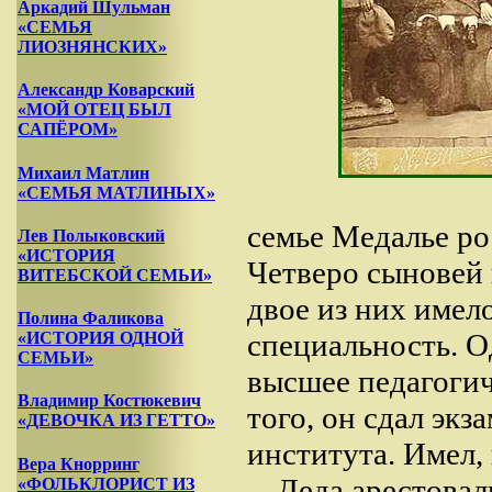
Аркадий Шульман
«СЕМЬЯ
ЛИОЗНЯНСКИХ»
Александр Коварский
«МОЙ ОТЕЦ БЫЛ
САПЁРОМ»
Михаил Матлин
«СЕМЬЯ МАТЛИНЫХ»
семье Медалье рос
Лев Полыковский
«ИСТОРИЯ
Четверо сыновей 
ВИТЕБСКОЙ СЕМЬИ»
двое из них имел
Полина Фаликова
специальность. О
«ИСТОРИЯ ОДНОЙ
СЕМЬИ»
высшее педагогич
Владимир Костюкевич
того, он сдал экз
«ДЕВОЧКА ИЗ ГЕТТО»
института. Имел,
Вера Кнорринг
Деда арестовал
«ФОЛЬКЛОРИСТ ИЗ