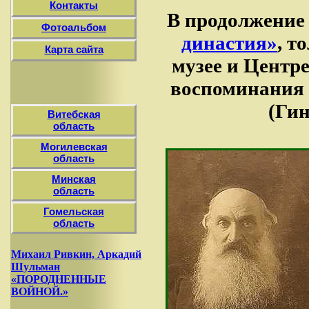
Контакты
В продолжение
Фотоальбом
династия»
, т
Карта сайта
музее и Центр
воспоминания 
(Гин
Витебская
область
Могилевская
область
Минская
область
Гомельская
область
Михаил Ривкин, Аркадий
Шульман
«ПОРОДНЕННЫЕ
ВОЙНОЙ.»