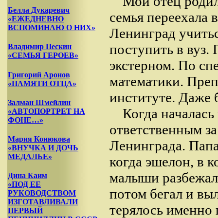
Мой отец родил
Белла Дукаревич
семья переехала в
«ЕЖЕДНЕВНО
ВСПОМИНАЮ О НИХ»
Ленинград учитьс
поступить в вуз.
Владимир Пескин
«СЕМЬЯ ГЕРОЕВ»
экстерном. По сп
Григорий Аронов
математики. Преп
«ПАМЯТИ ОТЦА»
институте. Даже 
Залман Шмейлин
Когда началась 
«АВТОПОРТРЕТ НА
ФОНЕ…»
ответственным за
Мария Конюкова
Ленинграда. Папа
«ВНУЧКА И ДОЧЬ
МЕДАЛЬЕ»
когда эшелон, в к
малыши разбежали
Дина Каим
«ПОД ЕЕ
потом бегал и выл
РУКОВОДСТВОМ
ИЗГОТАВЛИВАЛИ
терялось именно 
ПЕРВЫЙ