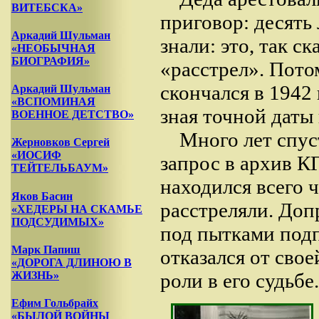
ВИТЕБСКА»
приговор: десять 
Аркадий Шульман
знали: это, так с
«НЕОБЫЧНАЯ
БИОГРАФИЯ»
«расстрел». Пото
скончался в 1942 
Аркадий Шульман
«ВСПОМИНАЯ
зная точной даты
ВОЕННОЕ ДЕТСТВО»
Много лет спус
Жерновков Сергей
«ИОСИФ
запрос в архив К
ТЕЙТЕЛЬБАУМ»
находился всего ч
Яков Басин
расстреляли. Доп
«ХЕДЕРЫ НА СКАМЬЕ
ПОДСУДИМЫХ»
под пытками подп
Марк Папиш
отказался от сво
«ДОРОГА ДЛИНОЮ В
роли в его судьбе.
ЖИЗНЬ»
Ефим Гольбрайх
«БЫЛОЙ ВОЙНЫ