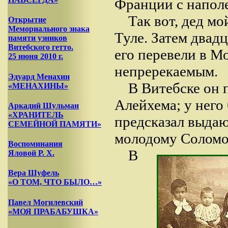
Франции с напол
Так вот, дед м
Открытие
Мемориального знака
Туле. Затем двад
памяти узников
Витебского гетто.
его перевели в Мо
25 июня 2010 г.
непререкаемым.
Эдуард Менахин
В Витебске он 
«МЕНАХИНЫ»
Алейхема; у него
Аркадий Шульман
«ХРАНИТЕЛЬ
предсказал выда
СЕМЕЙНОЙ ПАМЯТИ»
молодому Соломо
Воспоминания
В
Яловой Р. Х.
Вера Шуфель
«О ТОМ, ЧТО БЫЛО…»
Павел Могилевский
«МОЯ ПРАБАБУШКА»