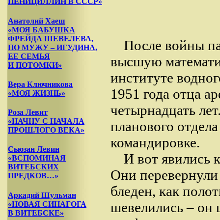
ПЕНИЦИЛЛИН В СССР»
Анатолий Хаеш
«МОЯ БАБУШКА
ФРЕЙДА ШЕВЕЛЕВА,
После войны п
ПО МУЖУ – ИГУДИНА,
ЕЕ СЕМЬЯ
высшую математи
И ПОТОМКИ»
институте водног
Вера Ключникова
1951 года отца а
«МОЯ ЖИЗНЬ»
четырнадцать лет
Роза Левит
«НАЧНУ С НАЧАЛА
планового отдела 
ПРОШЛОГО ВЕКА»
командировке.
Сьюзан Левин
И вот явились 
«ВСПОМИНАЯ
ВИТЕБСКИХ
Они перевернули 
ПРЕДКОВ…»
бледен, как полот
Аркадий Шульман
шевелились – он 
«НОВАЯ СИНАГОГА
В ВИТЕБСКЕ»