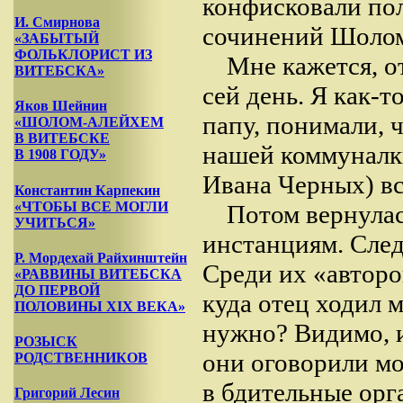
конфисковали по
И. Смирнова
сочинений Шолом
«ЗАБЫТЫЙ
ФОЛЬКЛОРИСТ ИЗ
Мне кажется, о
ВИТЕБСКА»
сей день. Я как-т
Яков Шейнин
папу, понимали, ч
«ШОЛОМ-АЛЕЙХЕМ
В ВИТЕБСКЕ
нашей коммуналк
В 1908 ГОДУ»
Ивана Черных) вс
Константин Карпекин
«ЧТОБЫ ВСЕ МОГЛИ
Потом вернулас
УЧИТЬСЯ»
инстанциям. След
Р. Мордехай Райхинштейн
Среди их «авторо
«РАВВИНЫ ВИТЕБСКА
ДО ПЕРВОЙ
куда отец ходил 
ПОЛОВИНЫ XIX ВЕКА»
нужно? Видимо, 
РОЗЫСК
они оговорили мо
РОДСТВЕННИКОВ
в бдительные орг
Григорий Лесин