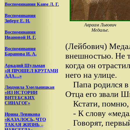
Воспоминания Каим Л. Г.
Воспоминания
Зиберт Е. Н.
Авраам Львович
Медалье.
Воспоминания
Ивановой И. Г.
(Лейбович) Медал
Воспоминания
внешностью. Не т
Баранова И. А.
когда он отрасти
Аркадий Шульман
«Я ПРОШЕЛ КРУГАМИ
него на улице.
АДА…»
Папа родился в
Людмила Хмельницкая
Отца его звали 
«ИЗ ИСТОРИИ
ВИТЕБСКИХ
Кстати, помню,
СИНАГОГ»
- К слову «мед
Ирина Левикова
«КАЗАЛОСЬ, ЧТО
Говорят, первы
ТАКАЯ ЖИЗНЬ –
НАВСЕГДА»