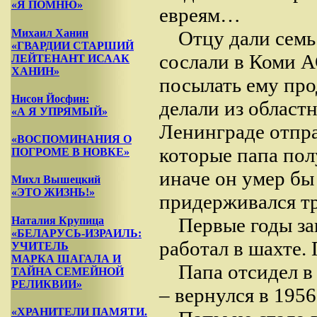
«Я ПОМНЮ»
евреям…
Михаил Ханин
Отцу дали семь 
«ГВАРДИИ СТАРШИЙ
сослали в Коми А
ЛЕЙТЕНАНТ ИСААК
ХАНИН»
посылать ему пр
Нисон Йосфин:
делали из областн
«А Я УПРЯМЫЙ»
Ленинграде отпр
«ВОСПОМИНАНИЯ О
которые папа пол
ПОГРОМЕ В НОВКЕ»
иначе он умер бы 
Михл Вышецкий
«ЭТО ЖИЗНЬ!»
придерживался т
Первые годы за
Наталия Крупица
«БЕЛАРУСЬ-ИЗРАИЛЬ:
работал в шахте.
УЧИТЕЛЬ
МАРКА ШАГАЛА И
Папа отсидел в
ТАЙНА СЕМЕЙНОЙ
РЕЛИКВИИ»
– вернулся в 1956
«ХРАНИТЕЛИ ПАМЯТИ.