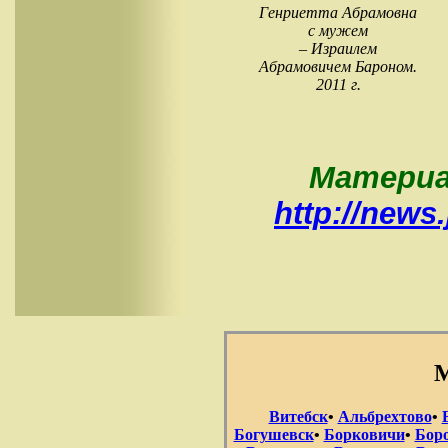
Генриетта Абрамовна
с мужем
– Израилем
Абрамовичем Бароном.
2011 г.
Материа
http://news.
М
Витебск
•
Альбрехтово
•
Богушевск
•
Борковичи
•
Бор