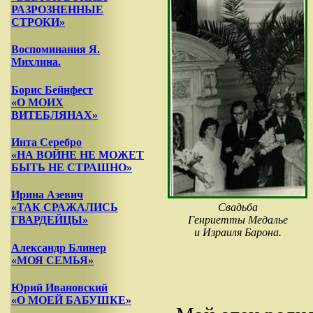
РАЗРОЗНЕННЫЕ
СТРОКИ»
Воспоминания Я.
Михлина.
Борис Бейнфест
«О МОИХ
ВИТЕБЛЯНАХ»
Инта Серебро
«НА ВОЙНЕ НЕ МОЖЕТ
БЫТЬ НЕ СТРАШНО»
Ирина Азевич
Свадьба
«ТАК СРАЖАЛИСЬ
Генриетты Медалье
ГВАРДЕЙЦЫ»
и Израиля Барона.
Александр Блинер
«МОЯ СЕМЬЯ»
Юрий Ивановский
«О МОЕЙ БАБУШКЕ»