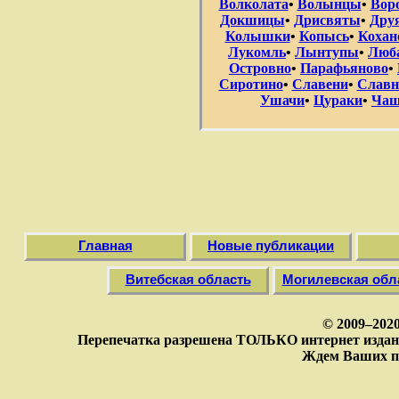
Волколата
•
Волынцы
•
Вор
Докшицы
•
Дрисвяты
•
Дру
Колышки
•
Копысь
•
Кохан
Лукомль
•
Лынтупы
•
Люб
Островно
•
Парафьяново
•
Сиротино
•
Славени
•
Славн
Ушачи
•
Цураки
•
Чаш
Главная
Новые публикации
Витебская область
Могилевская обл
© 2009–202
Перепечатка разрешена ТОЛЬКО интернет издан
Ждем Ваших п