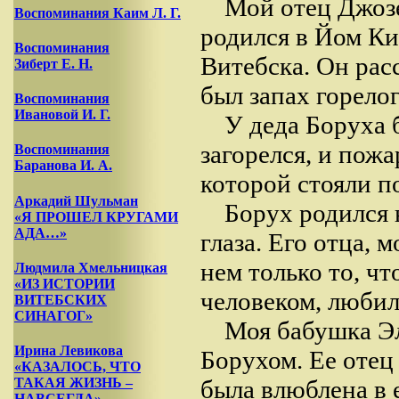
Мой отец Джозе
Воспоминания Каим Л. Г.
родился в Йом Ки
Воспоминания
Витебска. Он рас
Зиберт Е. Н.
был запах горело
Воспоминания
Ивановой И. Г.
У деда Боруха 
загорелся, и пож
Воспоминания
Баранова И. А.
которой стояли п
Аркадий Шульман
Борух родился 
«Я ПРОШЕЛ КРУГАМИ
АДА…»
глаза. Его отца, 
нем только то, ч
Людмила Хмельницкая
«ИЗ ИСТОРИИ
человеком, любил
ВИТЕБСКИХ
СИНАГОГ»
Моя бабушка Эл
Ирина Левикова
Борухом. Ее отец
«КАЗАЛОСЬ, ЧТО
была влюблена в 
ТАКАЯ ЖИЗНЬ –
НАВСЕГДА»