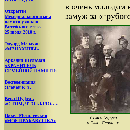
в очень молодом 
Открытие
замуж за «грубог
Мемориального знака
памяти узников
Витебского гетто.
25 июня 2010 г.
Эдуард Менахин
«МЕНАХИНЫ»
Аркадий Шульман
«ХРАНИТЕЛЬ
СЕМЕЙНОЙ ПАМЯТИ»
Воспоминания
Яловой Р. Х.
Вера Шуфель
«О ТОМ, ЧТО БЫЛО…»
Павел Могилевский
Семья Боруха
«МОЯ ПРАБАБУШКА»
и Эллы Левиных.