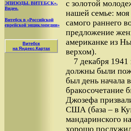
с золотой молод
ЭПИЗОДЫ. ВИТЕБСК».
Видео.
нашей семье: моя 
Витебск в «Российской
самого раннего во
еврейской энциклопедии»
предложение женщ
американке из Нь
Витебск
на Яндекс.Картах
верхом).
7 декабря 1941
должны были пож
был день начала 
бракосочетание б
Джозефа призвал
США (база – в Ку
мандаринского на
хорошо послужили