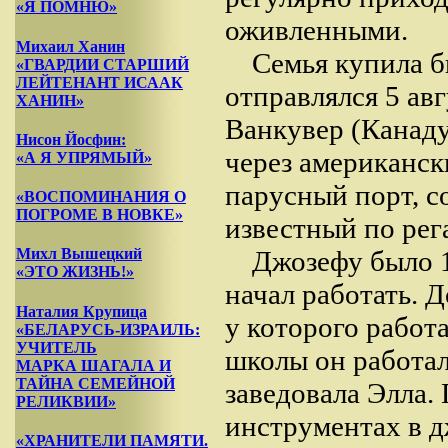
«Я ПОМНЮ»
оживленными.
Михаил Ханин
Семья купила б
«ГВАРДИИ СТАРШИЙ
ЛЕЙТЕНАНТ ИСААК
отправлялся 5 ав
ХАНИН»
Ванкувер (Канаду)
Нисон Йосфин:
через американс
«А Я УПРЯМЫЙ»
парусный порт, с
«ВОСПОМИНАНИЯ О
ПОГРОМЕ В НОВКЕ»
известный по рег
Джозефу было 1
Михл Вышецкий
«ЭТО ЖИЗНЬ!»
начал работать. 
Наталия Крупица
у которого работ
«БЕЛАРУСЬ-ИЗРАИЛЬ:
УЧИТЕЛЬ
школы он работал
МАРКА ШАГАЛА И
ТАЙНА СЕМЕЙНОЙ
заведовала Элла.
РЕЛИКВИИ»
инструментах в д
«ХРАНИТЕЛИ ПАМЯТИ.