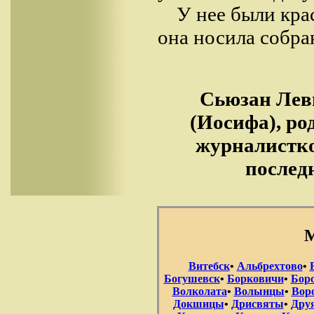
У нее были кра
она носила собра
Сьюзан Леви
(Иосифа), ро
журналистко
послед
М
Витебск
•
Альбрехтово
•
Богушевск
•
Борковичи
•
Бор
Волколата
•
Волынцы
•
Вор
Докшицы
•
Дрисвяты
•
Дру