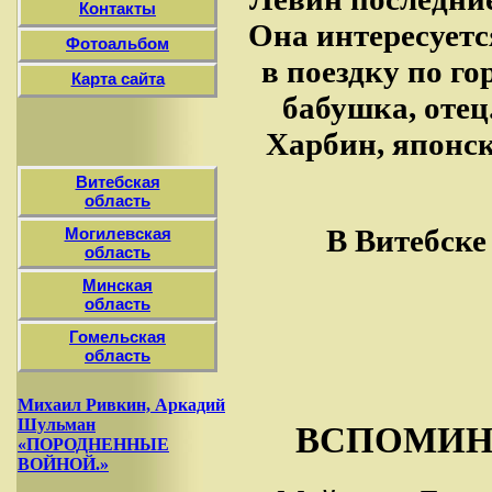
Контакты
Она интересуетс
Фотоальбом
в поездку по го
Карта сайта
бабушка, отец
Харбин, японс
Витебская
область
В Витебске
Могилевская
область
Минская
область
Гомельская
область
Михаил Ривкин, Аркадий
Шульман
ВСПОМИН
«ПОРОДНЕННЫЕ
ВОЙНОЙ.»