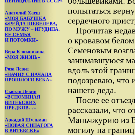
большевиками. Бо
ПЕНИЦИЛЛИН В СССР»
попытаться верну
Анатолий Хаеш
«МОЯ БАБУШКА
сердечного прист
ФРЕЙДА ШЕВЕЛЕВА,
Прочитав неда
ПО МУЖУ – ИГУДИНА,
ЕЕ СЕМЬЯ
о кровавом белом
И ПОТОМКИ»
Семеновым возгл
Вера Ключникова
«МОЯ ЖИЗНЬ»
занимавшуюся ма
вдоль этой грани
Роза Левит
«НАЧНУ С НАЧАЛА
подозреваю, что 
ПРОШЛОГО ВЕКА»
нашего деда.
Сьюзан Левин
«ВСПОМИНАЯ
После ее отъез
ВИТЕБСКИХ
рассказали, что о
ПРЕДКОВ…»
Маньчжурию из Ви
Аркадий Шульман
«НОВАЯ СИНАГОГА
могилу на границ
В ВИТЕБСКЕ»