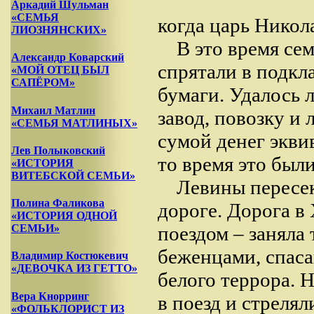
Аркадий Шульман
«СЕМЬЯ
когда царь Никола
ЛИОЗНЯНСКИХ»
В это время се
Александр Коварский
спрятали в подкл
«МОЙ ОТЕЦ БЫЛ
САПЁРОМ»
бумаги. Удалось 
Михаил Матлин
завод, повозку и
«СЕМЬЯ МАТЛИНЫХ»
сумой денег экв
Лев Полыковский
то время это был
«ИСТОРИЯ
ВИТЕБСКОЙ СЕМЬИ»
Левины пересе
Полина Фаликова
дороге. Дорога в
«ИСТОРИЯ ОДНОЙ
поездом – заняла
СЕМЬИ»
беженцами, спаса
Владимир Костюкевич
«ДЕВОЧКА ИЗ ГЕТТО»
белого террора. 
Вера Кнорринг
в поезд и стрелял
«ФОЛЬКЛОРИСТ ИЗ