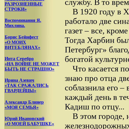
службу. В то врем
РАЗРОЗНЕННЫЕ
СТРОКИ»
В 1920 году в 
работало две син
Воспоминания Я.
Михлина.
газет – все, кром
Борис Бейнфест
Тогда Харбин был
«О МОИХ
ВИТЕБЛЯНАХ»
Петербург» благо
богатой культурн
Инта Серебро
«НА ВОЙНЕ НЕ МОЖЕТ
Что касается п
БЫТЬ НЕ СТРАШНО»
знаю про отца дв
Ирина Азевич
«ТАК СРАЖАЛИСЬ
соблазнила его – 
ГВАРДЕЙЦЫ»
каждый день в те
Александр Блинер
Кадиш по отцу...
«МОЯ СЕМЬЯ»
В этом городе,
Юрий Ивановский
железнодорожных
«О МОЕЙ БАБУШКЕ»