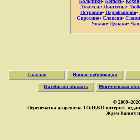
Колышки
•
Копысь
•
Кохан
Лукомль
•
Лынтупы
•
Люб
Островно
•
Парафьяново
•
Сиротино
•
Славени
•
Славн
Ушачи
•
Цураки
•
Чаш
Главная
Новые публикации
Витебская область
Могилевская обл
© 2009–202
Перепечатка разрешена ТОЛЬКО интернет издан
Ждем Ваших п