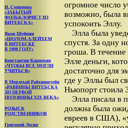
огромное число у
И. Смирнова
возможно, была в
«ЗАБЫТЫЙ
ФОЛЬКЛОРИСТ ИЗ
успокоить Эллу.
ВИТЕБСКА»
Элла была увед
Яков Шейнин
«ШОЛОМ-АЛЕЙХЕМ
спустя. За одну н
В ВИТЕБСКЕ
В 1908 ГОДУ»
гроша. В течение
Элле деньги, кот
Константин Карпекин
«ЧТОБЫ ВСЕ МОГЛИ
достаточно для 
УЧИТЬСЯ»
где у Эллы был с
Р. Мордехай Райхинштейн
«РАВВИНЫ ВИТЕБСКА
Ньюпорт стоила 3
ДО ПЕРВОЙ
Элла писала в п
ПОЛОВИНЫ XIX ВЕКА»
должна была ожид
РОЗЫСК
РОДСТВЕННИКОВ
евреев в США), «
Григорий Лесин
регулярно приход