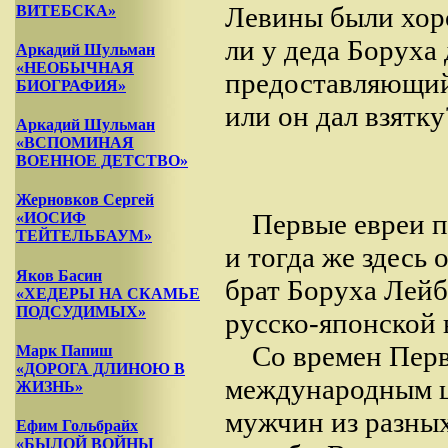
Левины были хоро
ВИТЕБСКА»
ли у деда Боруха
Аркадий Шульман
«НЕОБЫЧНАЯ
предоставляющий
БИОГРАФИЯ»
или он дал взятку
Аркадий Шульман
«ВСПОМИНАЯ
ВОЕННОЕ ДЕТСТВО»
Жерновков Сергей
Первые евреи п
«ИОСИФ
ТЕЙТЕЛЬБАУМ»
и тогда же здесь
Яков Басин
брат Боруха Лейб
«ХЕДЕРЫ НА СКАМЬЕ
ПОДСУДИМЫХ»
русско-японской 
Со времен Пер
Марк Папиш
«ДОРОГА ДЛИНОЮ В
международным ц
ЖИЗНЬ»
мужчин из разных
Ефим Гольбрайх
«БЫЛОЙ ВОЙНЫ