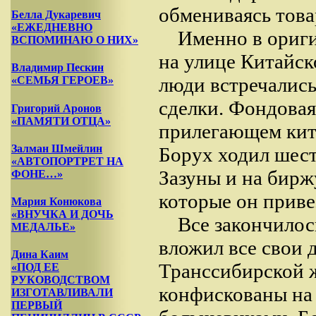
обмениваясь това
Белла Дукаревич
«ЕЖЕДНЕВНО
Именно в ориг
ВСПОМИНАЮ О НИХ»
на улице Китайск
Владимир Пескин
люди встречались
«СЕМЬЯ ГЕРОЕВ»
сделки. Фондовая
Григорий Аронов
«ПАМЯТИ ОТЦА»
прилегающем кита
Залман Шмейлин
Борух ходил шест
«АВТОПОРТРЕТ НА
Зазуны и на биржу
ФОНЕ…»
которые он приве
Мария Конюкова
«ВНУЧКА И ДОЧЬ
Все закончилось
МЕДАЛЬЕ»
вложил все свои 
Дина Каим
Транссибирской ж
«ПОД ЕЕ
РУКОВОДСТВОМ
конфискованы на 
ИЗГОТАВЛИВАЛИ
ПЕРВЫЙ