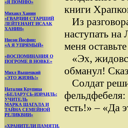
«Я ПОМНЮ»
книги Храпко
Михаил Ханин
Из разговор
«ГВАРДИИ СТАРШИЙ
ЛЕЙТЕНАНТ ИСААК
ХАНИН»
наступать на 
Нисон Йосфин:
меня оставьте
«А Я УПРЯМЫЙ»
«Эх, жидовс
«ВОСПОМИНАНИЯ О
ПОГРОМЕ В НОВКЕ»
обманул! Сказ
Михл Вышецкий
«ЭТО ЖИЗНЬ!»
Солдат реши
Наталия Крупица
фельдфебеля: 
«БЕЛАРУСЬ-ИЗРАИЛЬ:
УЧИТЕЛЬ
есть!» – «Да 
МАРКА ШАГАЛА И
ТАЙНА СЕМЕЙНОЙ
РЕЛИКВИИ»
«ХРАНИТЕЛИ ПАМЯТИ.