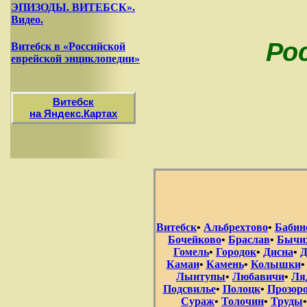
ЭПИЗОДЫ. ВИТЕБСК».
Видео.
Ро
Витебск в «Российской
еврейской энциклопедии»
Витебск
на Яндекс.Картах
Витебск
•
Альбрехтово
•
Бабин
Бочейково
•
Браслав
•
Бычи
Гомель
•
Городок
•
Дисна
•
Д
Камаи
•
Камень
•
Колышки
Лынтупы
•
Любавичи
•
Ля
Подсвилье
•
Полоцк
•
Прозор
Сураж
•
Толочин
•
Труды