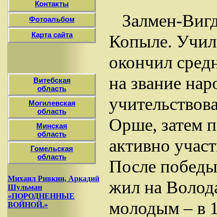
Контакты
Залмен-Вигд
Фотоальбом
Карта сайта
Копыле. Училс
окончил сред
на звание нар
Витебская
область
учительствова
Могилевская
область
Орше, затем п
Минская
область
активно участ
Гомельская
область
После победы
Михаил Ривкин, Аркадий
жил на Волод
Шульман
«ПОРОДНЕННЫЕ
молодым – в 19
ВОЙНОЙ.»