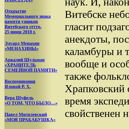
наук. И, нако
Витебске неб
Открытие
Мемориального знака
памяти узников
гласит подзаг
Витебского гетто.
25 июня 2010 г.
анекдоты, по
Эдуард Менахин
каламбуры и 
«МЕНАХИНЫ»
Аркадий Шульман
вообще и осо
«ХРАНИТЕЛЬ
СЕМЕЙНОЙ ПАМЯТИ»
также фолькло
Воспоминания
Храпковский с
Яловой Р. Х.
время экспед
Вера Шуфель
«О ТОМ, ЧТО БЫЛО…»
свойственен 
Павел Могилевский
«МОЯ ПРАБАБУШКА»