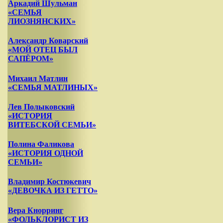
Аркадий Шульман
«СЕМЬЯ
ЛИОЗНЯНСКИХ»
Александр Коварский
«МОЙ ОТЕЦ БЫЛ
САПЁРОМ»
Михаил Матлин
«СЕМЬЯ МАТЛИНЫХ»
Лев Полыковский
«ИСТОРИЯ
ВИТЕБСКОЙ СЕМЬИ»
Полина Фаликова
«ИСТОРИЯ ОДНОЙ
СЕМЬИ»
Владимир Костюкевич
«ДЕВОЧКА ИЗ ГЕТТО»
Вера Кнорринг
«ФОЛЬКЛОРИСТ ИЗ