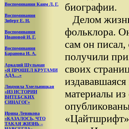
биографии.
Воспоминания Каим Л. Г.
Воспоминания
Делом жизни
Зиберт Е. Н.
фольклора. Он
Воспоминания
Ивановой И. Г.
сам он писал,
Воспоминания
получили приз
Баранова И. А.
Аркадий Шульман
своих страниц
«Я ПРОШЕЛ КРУГАМИ
АДА…»
издававшаяся 
Людмила Хмельницкая
материалы из
«ИЗ ИСТОРИИ
ВИТЕБСКИХ
СИНАГОГ»
опубликованы
Ирина Левикова
«Цайтшрифт»,
«КАЗАЛОСЬ, ЧТО
ТАКАЯ ЖИЗНЬ –
НАВСЕГДА»