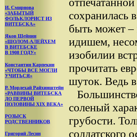
отпечатанной
И. Смирнова
сохранилась в
«ЗАБЫТЫЙ
ФОЛЬКЛОРИСТ ИЗ
ВИТЕБСКА»
быть может – 
Яков Шейнин
идишем, несо
«ШОЛОМ-АЛЕЙХЕМ
В ВИТЕБСКЕ
изобилии встр
В 1908 ГОДУ»
прочитать евр
Константин Карпекин
«ЧТОБЫ ВСЕ МОГЛИ
УЧИТЬСЯ»
шуток. Ведь 
Р. Мордехай Райхинштейн
Большинств
«РАВВИНЫ ВИТЕБСКА
ДО ПЕРВОЙ
соленый хара
ПОЛОВИНЫ XIX ВЕКА»
РОЗЫСК
грубости. Тол
РОДСТВЕННИКОВ
солдатского 
Григорий Лесин