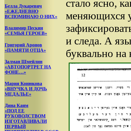
стало ясно, к
Белла Дукаревич
«ЕЖЕДНЕВНО
меняющихся у
ВСПОМИНАЮ О НИХ»
зафиксировать
Владимир Пескин
«СЕМЬЯ ГЕРОЕВ»
и следа. А я
Григорий Аронов
буквально на 
«ПАМЯТИ ОТЦА»
Залман Шмейлин
«АВТОПОРТРЕТ НА
ФОНЕ…»
Мария Конюкова
«ВНУЧКА И ДОЧЬ
МЕДАЛЬЕ»
Дина Каим
«ПОД ЕЕ
РУКОВОДСТВОМ
ИЗГОТАВЛИВАЛИ
ПЕРВЫЙ