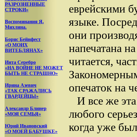
РАЗРОЗНЕННЫЕ
еврейскими бу
СТРОКИ»
языке. Посред
Воспоминания Я.
Михлина.
они производя
Борис Бейнфест
напечатана на
«О МОИХ
ВИТЕБЛЯНАХ»
читается, час
Инта Серебро
«НА ВОЙНЕ НЕ МОЖЕТ
Закономерным
БЫТЬ НЕ СТРАШНО»
опечаток на 
Ирина Азевич
«ТАК СРАЖАЛИСЬ
ГВАРДЕЙЦЫ»
И все же эт
Александр Блинер
любого серьез
«МОЯ СЕМЬЯ»
когда уже был
Юрий Ивановский
«О МОЕЙ БАБУШКЕ»